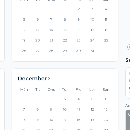
1
2
3
4
5
6
7
8
9
10
11
12
13
14
15
16
17
18
19
20
21
22
23
24
25
26
27
28
29
30
31
S
December
Mån
Tis
Ons
Tor
Fre
Lör
Sön
1
2
3
4
5
6
An
7
8
9
10
11
12
13
14
15
16
17
18
19
20