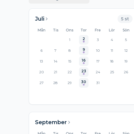
Juli
5
st
Mån
Tis
Ons
Tor
Fre
Lör
Sön
2
1
3
4
5
9
6
7
8
10
11
12
16
13
14
15
17
18
19
23
20
21
22
24
25
26
30
27
28
29
31
September
Mån
Tis
Ons
Tor
Fre
Lör
Sön