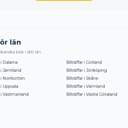
för län
anska bilar i ditt län.
 i
Dalarna
Bilträffar i
Gotland
 i
Jämtland
Bilträffar i
Jönköping
 i
Norrbotten
Bilträffar i
Skåne
 i
Uppsala
Bilträffar i
Värmland
 i
Västmanland
Bilträffar i
Västra Götaland