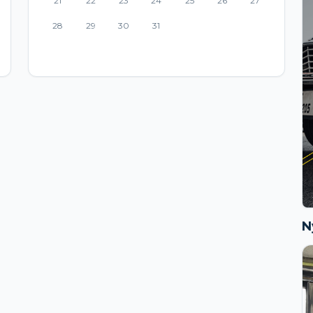
21
22
23
24
25
26
27
28
29
30
31
N