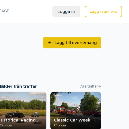
TAGE
Logga in
Lägg in annons
Lägg till evenemang
Bilder från träffar
Alla träffar
Historical Racing
Classic Car Week
Grängesberg
20
bilder
17
bilder