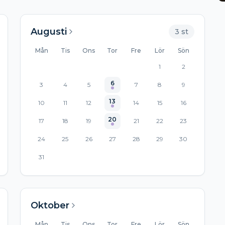
Augusti
3
st
Mån
Tis
Ons
Tor
Fre
Lör
Sön
1
2
6
3
4
5
7
8
9
13
10
11
12
14
15
16
20
17
18
19
21
22
23
24
25
26
27
28
29
30
31
Oktober
Mån
Tis
Ons
Tor
Fre
Lör
Sön