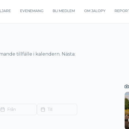
LJARE
EVENEMANG
BLI MEDLEM
OM JALOPY
REPOR
ande tillfälle i kalendern. Nästa:
Från
Till