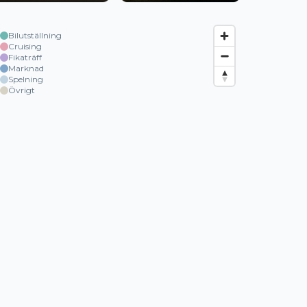
Bilutställning
Cruising
Fikaträff
Marknad
Spelning
Övrigt