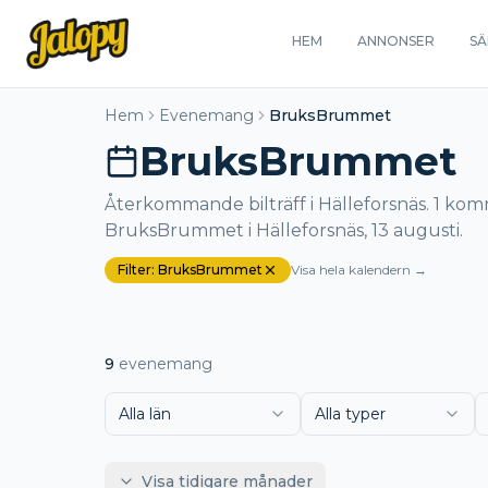
HEM
ANNONSER
SÄ
Hem
Evenemang
BruksBrummet
BruksBrummet
Återkommande bilträff i Hälleforsnäs. 1 komm
BruksBrummet i Hälleforsnäs, 13 augusti.
Filter:
BruksBrummet
Visa hela kalendern →
9
evenemang
Alla län
Alla typer
Visa tidigare månader