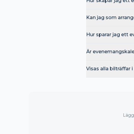
Hur skapar jag ett
Kan jag som arrang
Hur sparar jag ett
Är evenemangskalen
Visas alla bilträffar
Lägg 