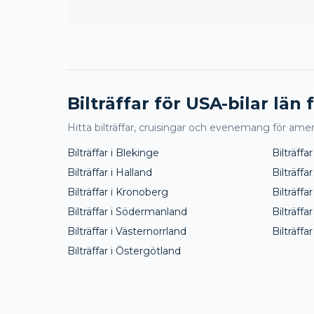
Bilträffar för USA-bilar län 
Hitta bilträffar, cruisingar och evenemang för amerik
Bilträffar i
Blekinge
Bilträffar
Bilträffar i
Halland
Bilträffar
Bilträffar i
Kronoberg
Bilträffar
Bilträffar i
Södermanland
Bilträffar
Bilträffar i
Västernorrland
Bilträffar
Bilträffar i
Östergötland