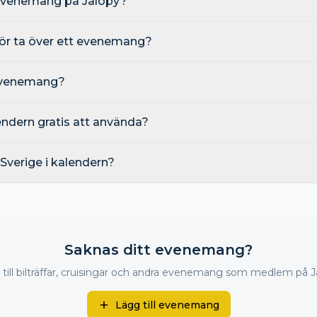
 evenemang på Jalopy?
ör ta över ett evenemang?
 evenemang?
dern gratis att använda?
 i Sverige i kalendern?
Saknas ditt evenemang?
till bilträffar, cruisingar och andra evenemang som medlem på J
Lägg till evenemang