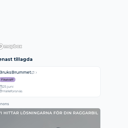
enast tillagda
BruksBrummet
Fikaträff
25 juni
Hälleforsnäs
nons