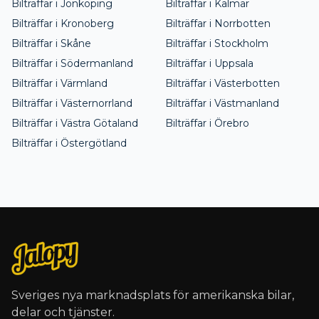
Bilträffar i
Jönköping
Bilträffar i
Kalmar
Bilträffar i
Kronoberg
Bilträffar i
Norrbotten
Bilträffar i
Skåne
Bilträffar i
Stockholm
Bilträffar i
Södermanland
Bilträffar i
Uppsala
Bilträffar i
Värmland
Bilträffar i
Västerbotten
Bilträffar i
Västernorrland
Bilträffar i
Västmanland
Bilträffar i
Västra Götaland
Bilträffar i
Örebro
Bilträffar i
Östergötland
Sveriges nya marknadsplats för amerikanska bilar,
delar och tjänster.