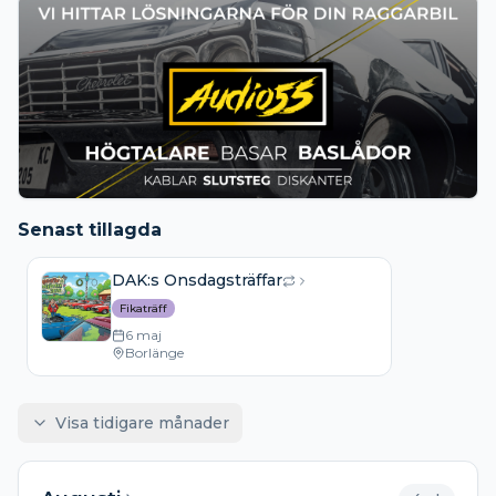
Senast tillagda
DAK:s Onsdagsträffar
Fikaträff
6 maj
Borlänge
Visa tidigare månader