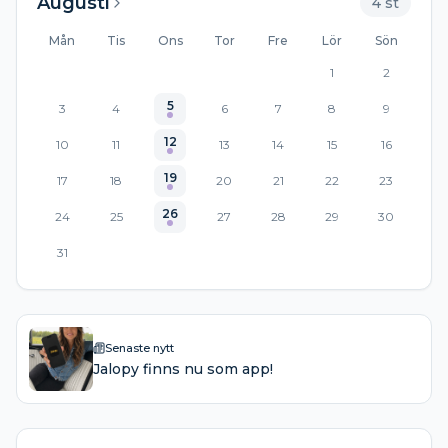
Augusti
4
st
Mån
Tis
Ons
Tor
Fre
Lör
Sön
1
2
5
3
4
6
7
8
9
12
10
11
13
14
15
16
19
17
18
20
21
22
23
26
24
25
27
28
29
30
31
Senaste nytt
Jalopy finns nu som app!