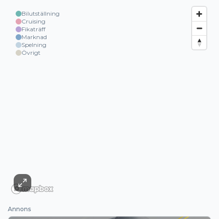
Bilutställning
Cruising
Fikaträff
Marknad
Spelning
Övrigt
Annons