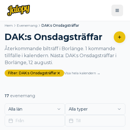
Hem
Evenemang
DAK:s Onsdagsträffar
DAK:s Onsdagsträffar
Återkommande bilträff i Borlänge. 1 kommande
tillfälle i kalendern. Nästa: DAK:s Onsdagsträffar i
Borlänge, 12 augusti.
Filter:
DAK:s Onsdagsträffar
Visa hela kalendern →
17
evenemang
Alla län
Alla typer
Från
Till