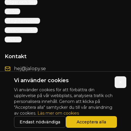
Frågor och Svar
Artiklar
Integritetspolicy
Användarvillkor
Cookies
Kontakt
hej@jalopy.se
Förbättringsförslag
Vi använder cookies
Vi använder cookies för att förbättra din
upplevelse på vår webbplats, analysera trafik och
personalisera innehåll. Genom att klicka på
© 2025 Jalopy. Alla rättigheter förbehållna.
"Acceptera alla" samtycker du till vår användning
av cookies.
Läs mer om cookies
Presented by
Blix Design
Endast nödvändiga
Acceptera alla