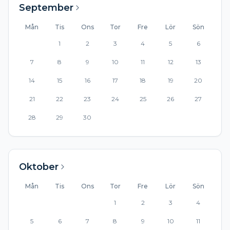
September
Mån
Tis
Ons
Tor
Fre
Lör
Sön
1
2
3
4
5
6
7
8
9
10
11
12
13
14
15
16
17
18
19
20
21
22
23
24
25
26
27
28
29
30
Oktober
Mån
Tis
Ons
Tor
Fre
Lör
Sön
1
2
3
4
5
6
7
8
9
10
11