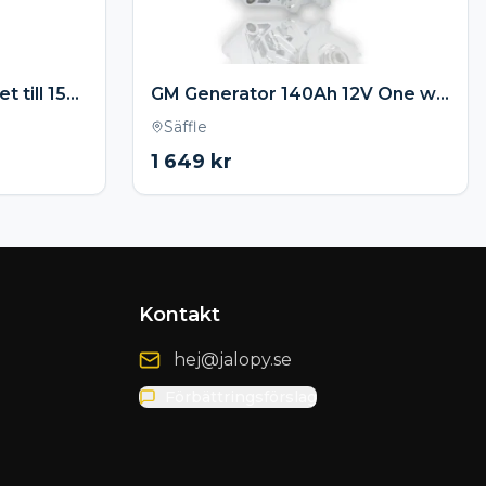
1,4kw ministart Chevrolet till 153 / 168 kugg
GM Generator 140Ah 12V One wire- Krom
Säffle
1 649
kr
Kontakt
hej@jalopy.se
Förbättringsförslag