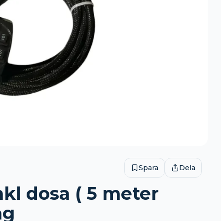
Spara
Dela
nkl dosa ( 5 meter
ng