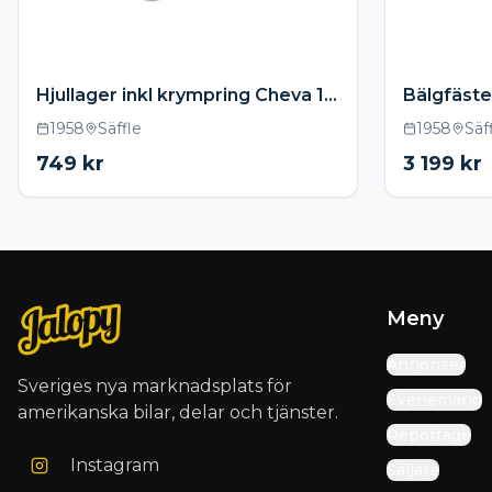
Hjullager inkl krympring Cheva 1958-1964
1958
Säffle
1958
Säf
749
kr
3 199
kr
Meny
Annonser
Sveriges nya marknadsplats för
Evenemang
amerikanska bilar, delar och tjänster.
Reportage
Instagram
Säljare