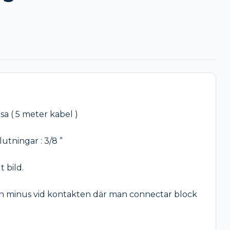
a ( 5 meter kabel )

utningar : 3/8 ”

 bild.

 en minus vid kontakten där man connectar block 