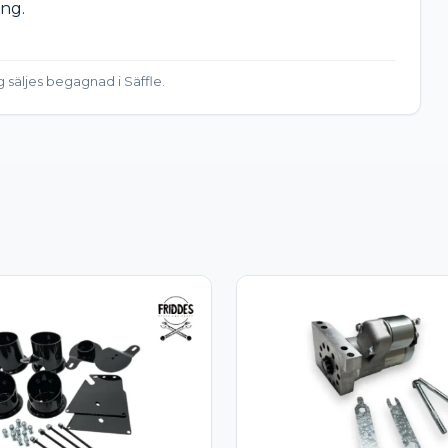
ng.

ng säljes begagnad i Säffle.