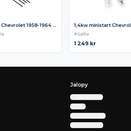
Bälgfäste Chevrolet 1958-1964 ink monteringskit – Svarta (Pulverlackerade)
fle
Säffle
1 249
kr
Jalopy
Frågor och Svar
Artiklar
Integritetspolicy
Användarvillkor