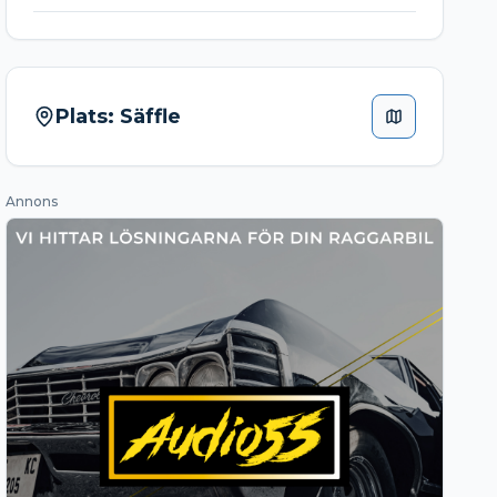
Plats:
Säffle
Annons