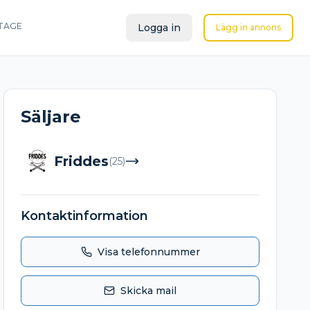
TAGE
Logga in
Lägg in annons
Säljare
Friddes
(
25
)
Kontaktinformation
Visa telefonnummer
Skicka mail