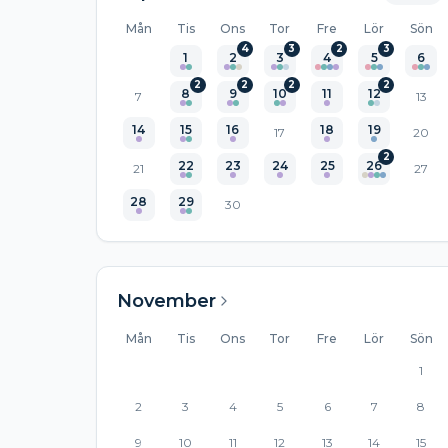
Mån
Tis
Ons
Tor
Fre
Lör
Sön
4
3
2
3
1
2
3
4
5
6
2
2
2
2
8
9
10
11
12
7
13
14
15
16
18
19
17
20
2
22
23
24
25
26
21
27
28
29
30
November
Mån
Tis
Ons
Tor
Fre
Lör
Sön
1
2
3
4
5
6
7
8
9
10
11
12
13
14
15