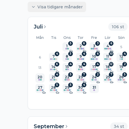
Visa tidigare månader
Juli
106
st
Mån
Tis
Ons
Tor
Fre
Lör
Sön
5
6
3
6
1
2
3
4
5
4
3
4
6
10
4
7
8
9
10
11
12
6
6
4
4
4
12
2
14
15
16
17
18
19
13
4
5
7
2
7
5
20
21
22
23
24
25
26
5
5
4
27
28
29
30
31
September
34
st