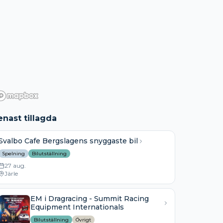
enast tillagda
Svalbo Cafe Bergslagens snyggaste bil
Spelning
Bilutställning
27 aug.
Järle
EM i Dragracing - Summit Racing
Equipment Internationals
Bilutställning
Övrigt