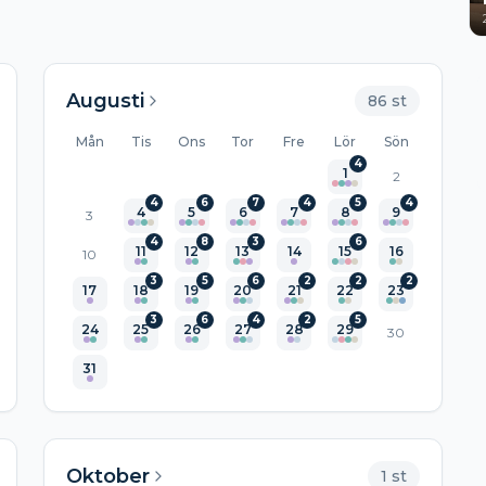
Augusti
86
st
Mån
Tis
Ons
Tor
Fre
Lör
Sön
4
1
2
4
6
7
4
5
4
4
5
6
7
8
9
3
4
8
3
6
11
12
13
14
15
16
10
3
5
6
2
2
2
17
18
19
20
21
22
23
3
6
4
2
5
24
25
26
27
28
29
30
31
Oktober
1
st