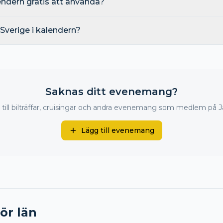
dern gratis att använda?
 i Sverige i kalendern?
Saknas ditt evenemang?
till bilträffar, cruisingar och andra evenemang som medlem på J
Lägg till evenemang
för län