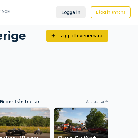
TAGE
Logga in
Lägg in annons
erige
Lägg till evenemang
Bilder från träffar
Alla träffar
Historical Racing
Classic Car Week