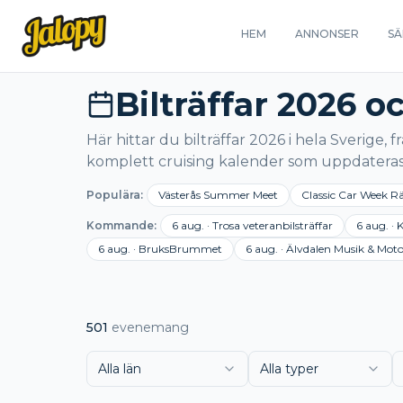
HEM
ANNONSER
SÄ
Bilträffar 2026 o
Här hittar du bilträffar 2026 i hela Sverige, fr
komplett cruising kalender som uppdateras
Populära bilträffar 2026
Populära:
Västerås Summer Meet
Classic Car Week Rä
Kommande evenemang
Kommande:
6 aug.
·
Trosa veteranbilsträffar
6 aug.
·
K
6 aug.
·
BruksBrummet
6 aug.
·
Älvdalen Musik & Motor
501
evenemang
Alla län
Alla typer