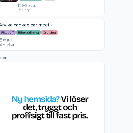
6-9 aug.
Tierp
Arvika Yankee car meet
Fikaträff
Bilutställning
Cruising
18 juli
Arvika
nons