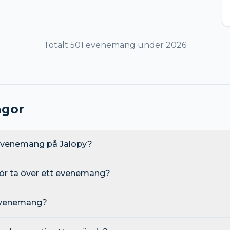
Totalt
501
evenemang
under
2026
ågor
 evenemang på Jalopy?
ör ta över ett evenemang?
 evenemang?