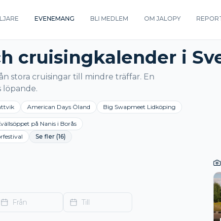
LJARE
EVENEMANG
BLI MEDLEM
OM JALOPY
REPOR
ch cruisingkalender i Sv
ån stora cruisingar till mindre träffar. En
 löpande.
ttvik
American Days Öland
Big Swapmeet Lidköping
vällsöppet på Nanis i Borås
festival
Se fler
(16)
Från
Till