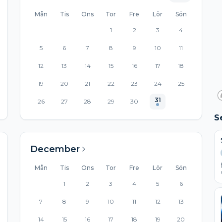
Mån
Tis
Ons
Tor
Fre
Lör
Sön
1
2
3
4
5
6
7
8
9
10
11
12
13
14
15
16
17
18
19
20
21
22
23
24
25
31
26
27
28
29
30
S
December
Mån
Tis
Ons
Tor
Fre
Lör
Sön
1
2
3
4
5
6
7
8
9
10
11
12
13
14
15
16
17
18
19
20