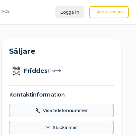
TAGE
Logga in
Lägg in annons
Säljare
Friddes
(
25
)
Kontaktinformation
Visa telefonnummer
Skicka mail