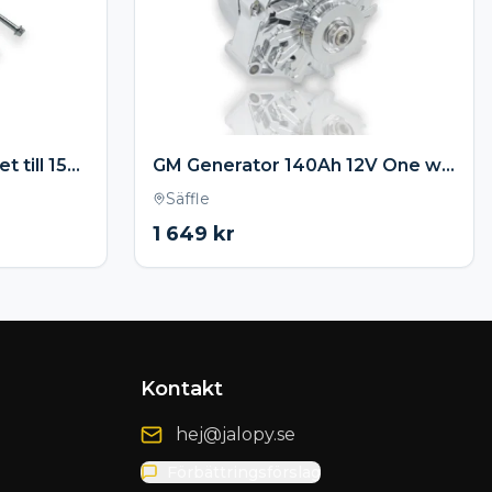
1,4kw ministart Chevrolet till 153 / 168 kugg
GM Generator 140Ah 12V One wire- Krom
Säffle
1 649
kr
Kontakt
hej@jalopy.se
Förbättringsförslag