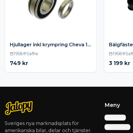
Hjullager inkl krympring Cheva 1958-1964
1958
Säffle
1958
Säf
749
kr
3 199
kr
Meny
Annonser
Sveriges nya marknadsplats för
Evenemang
amerikanska bilar, delar och tjänster.