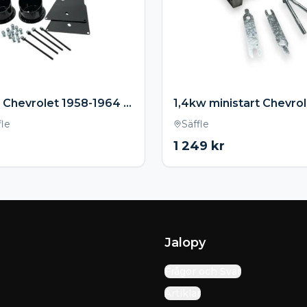
Bälgfäste Chevrolet 1958-1964 ink monteringskit – Svarta (Pulverlackerade)
fle
Säffle
1 249
kr
Jalopy
Frågor och Svar
Artiklar