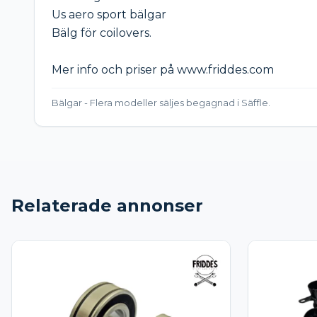
Us aero sport bälgar

Bälg för coilovers.

Mer info och priser på www.friddes.com
Bälgar - Flera modeller säljes begagnad i Säffle.
Relaterade annonser