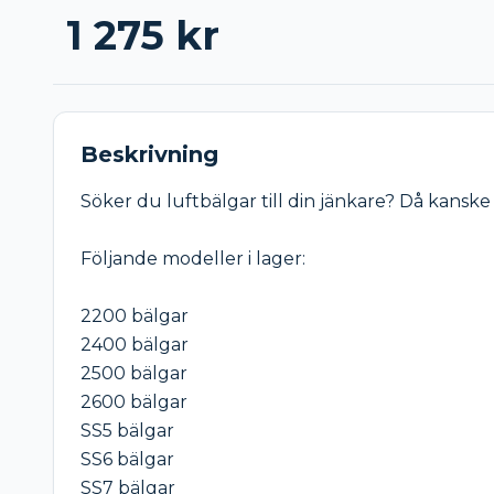
1 275
kr
Beskrivning
Söker du luftbälgar till din jänkare? Då kanske j
Följande modeller i lager:

2200 bälgar

2400 bälgar

2500 bälgar

2600 bälgar

SS5 bälgar

SS6 bälgar

SS7 bälgar
