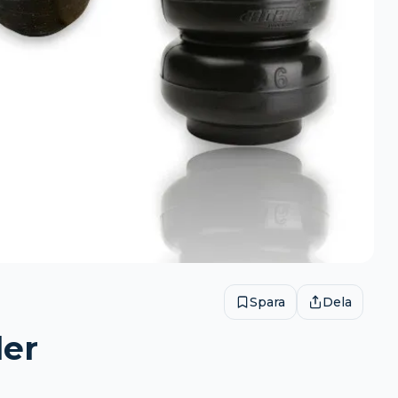
Spara
Dela
ler