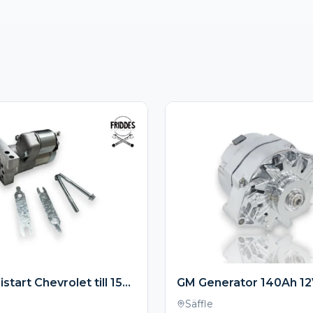
1,4kw ministart Chevrolet till 153 / 168 kugg
Säffle