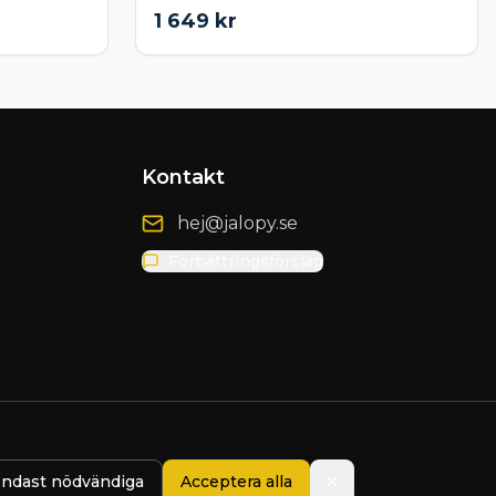
1 649
kr
Kontakt
hej@jalopy.se
Förbättringsförslag
ndast nödvändiga
Acceptera alla