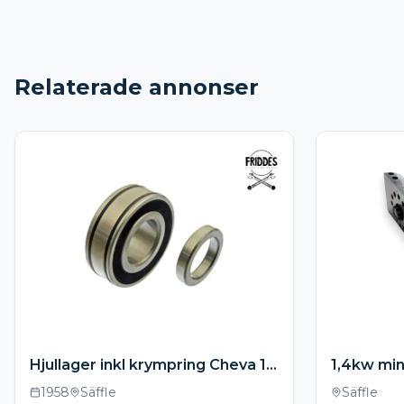
Relaterade annonser
Hjullager inkl krympring Cheva 1958-1964
1958
Säffle
Säffle