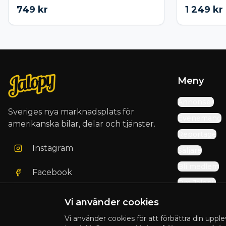
749
kr
1 249
kr
Meny
Annonser
Sveriges nya marknadsplats för
Evenemang
amerikanska bilar, delar och tjänster.
Reportage
Instagram
Säljare
Bli medlem
Facebook
Om Jalopy
Vi använder cookies
Vi använder cookies för att förbättra din upple