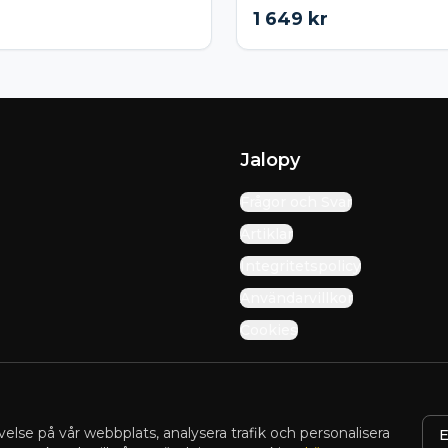
1 649
kr
Jalopy
Frågor och Svar
Artiklar
Integritetspolicy
Användarvillkor
Cookies
velse på vår webbplats, analysera trafik och personalisera
E