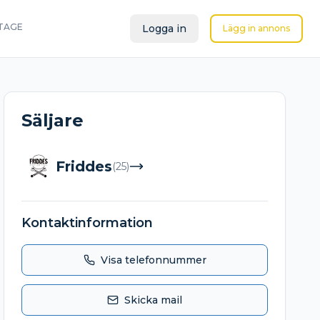
TAGE
Logga in
Lägg in annons
Säljare
Friddes
(
25
)
Kontaktinformation
Visa telefonnummer
Skicka mail