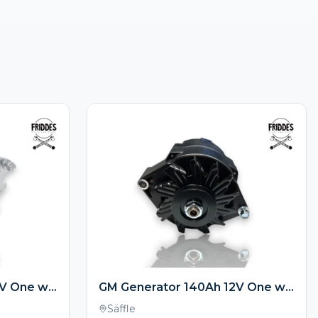
GM Generator 140Ah 12V One wire- Krom
GM Generator 140Ah 12V One wire – Svart
Säffle