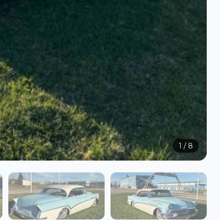
1
/
8