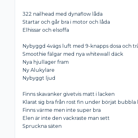
322 nailhead med dynaflow låda

Startar och går bra i motor och låda

Elhissar och elsoffa

Nybyggd 4vägs luft med 9-knapps dosa och trå
Smoothie fälgar med nya whitewall däck 

Nya hjullager fram

Ny Alukylare 

Nybyggt ljud 

Finns skavanker givetvis matt i lacken

Klarat sig bra från rost fin under börjat bubbla
Finns värme men inte super bra

Elen är inte den vackraste man sett 

Spruckna säten 
