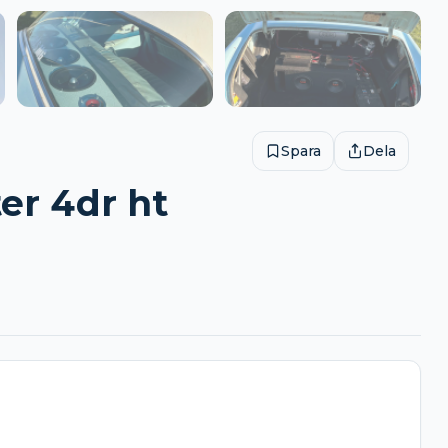
Spara
Dela
er 4dr ht