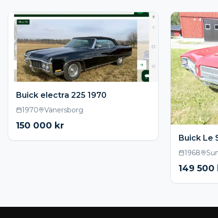
Buick electra 225 1970
1970
Vänersborg
150 000
kr
Buick Le 
1968
Su
149 500