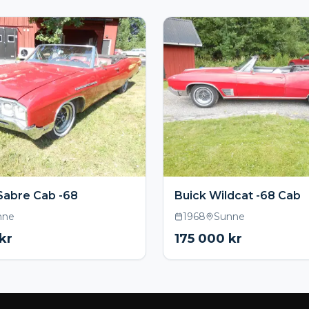
Sabre Cab -68
Buick Wildcat -68 Cab
nne
1968
Sunne
kr
175 000
kr