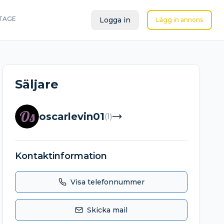
TAGE
Logga in
Lägg in annons
Säljare
Os
oscarlevin01
(
1
)
Kontaktinformation
Visa telefonnummer
Skicka mail