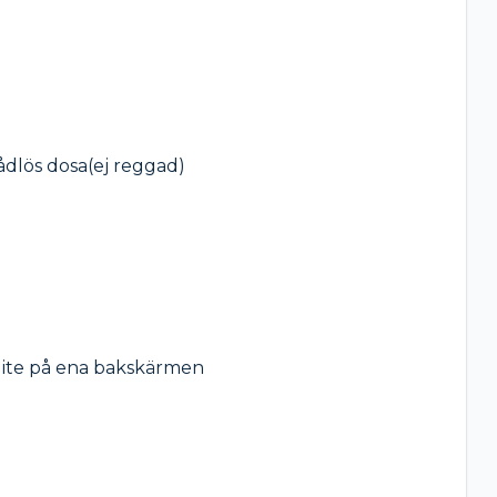
dlös dosa(ej reggad)

 lite på ena bakskärmen 
