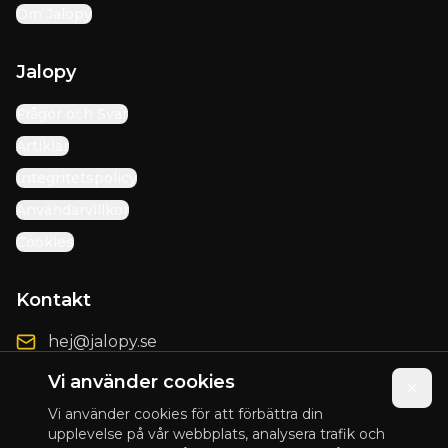
Om Jalopy
Jalopy
Frågor och Svar
Artiklar
Integritetspolicy
Användarvillkor
Cookies
Kontakt
hej@jalopy.se
Förbättringsförslag
Vi använder cookies
Vi använder cookies för att förbättra din
upplevelse på vår webbplats, analysera trafik och