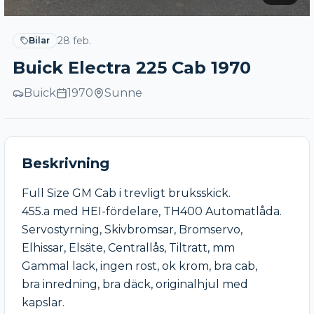
28 feb.
Bilar
Buick Electra 225 Cab 1970
Buick
1970
Sunne
Beskrivning
Full Size GM Cab i trevligt bruksskick.

455.a med HEI-fördelare, TH400 Automatlåda.

Servostyrning, Skivbromsar, Bromservo,

Elhissar, Elsäte, Centrallås, Tiltratt, mm

Gammal lack, ingen rost, ok krom, bra cab,

bra inredning, bra däck, originalhjul med 
kapslar.
