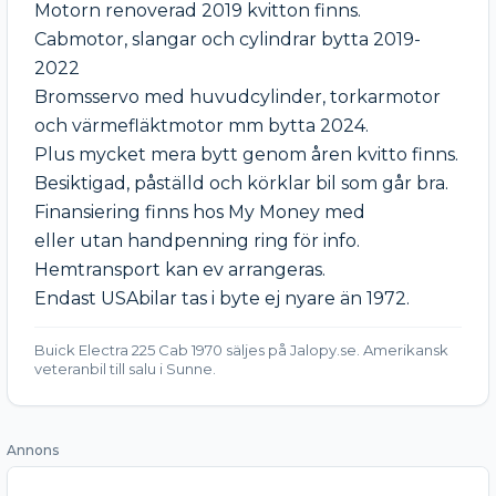
Motorn renoverad 2019 kvitton finns.

Cabmotor, slangar och cylindrar bytta 2019-
2022

Bromsservo med huvudcylinder, torkarmotor

och värmefläktmotor mm bytta 2024.

Plus mycket mera bytt genom åren kvitto finns.

Besiktigad, påställd och körklar bil som går bra.

Finansiering finns hos My Money med

eller utan handpenning ring för info.

Hemtransport kan ev arrangeras.

Endast USAbilar tas i byte ej nyare än 1972.
Buick Electra 225 Cab 1970 säljes på Jalopy.se. Amerikansk
veteranbil till salu i Sunne.
Annons