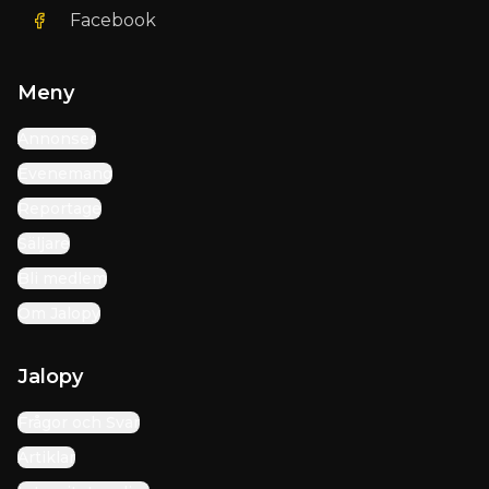
Facebook
Meny
Annonser
Evenemang
Reportage
Säljare
Bli medlem
Om Jalopy
Jalopy
Frågor och Svar
Artiklar