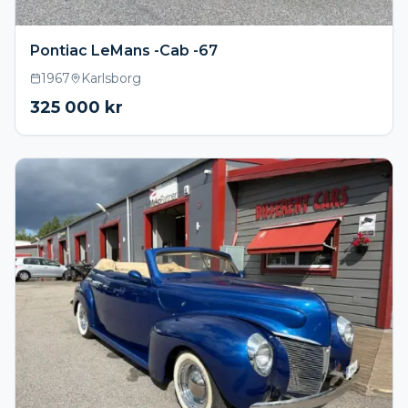
Pontiac LeMans -Cab -67
1967
Karlsborg
325 000
kr