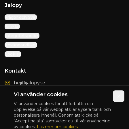
Jalopy
Frågor och Svar
Artiklar
Integritetspolicy
Användarvillkor
Cookies
Kontakt
hej@jalopy.se
Förbättringsförslag
Vi använder cookies
Vi använder cookies för att förbättra din
upplevelse på vår webbplats, analysera trafik och
personalisera innehåll. Genom att klicka på
© 2025 Jalopy. Alla rättigheter förbehållna.
"Acceptera alla" samtycker du till vår användning
av cookies.
Läs mer om cookies
Presented by
Blix Design