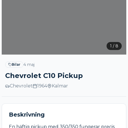
1
/
8
4 maj
Bilar
Chevrolet C10 Pickup
Chevrolet
1964
Kalmar
Beskrivning
En häftig pickup med 350/350 fungerar precis 