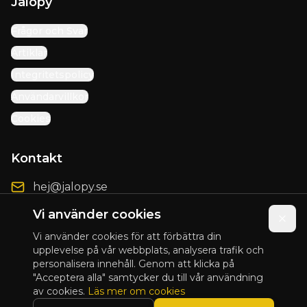
Jalopy
Frågor och Svar
Artiklar
Integritetspolicy
Användarvillkor
Cookies
Kontakt
hej@jalopy.se
Förbättringsförslag
Vi använder cookies
Vi använder cookies för att förbättra din
upplevelse på vår webbplats, analysera trafik och
personalisera innehåll. Genom att klicka på
© 2025 Jalopy. Alla rättigheter förbehållna.
"Acceptera alla" samtycker du till vår användning
av cookies.
Läs mer om cookies
Presented by
Blix Design