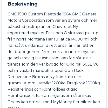
Beskrivning
GMC 1500 Custom Fleetside 1964 GMC General 
Motors Corporation som var en dyrare och mer 
påkostad pickup än en Chevrolet Ny 
importerad mycket Frisk och O skruvad pickup 
från norra Montana Har rullat ca 14000 mil och 
har stått undanställd i ett antal år Har fått en 
del bulor genom åren men annars en mycket 
go och trevlig laståsna som kan fortsätta att 
tjänsta som den var byggd för Original 305E V6 
och 4-växlad manuell trippel Gun Rack 
Renoverade Bromsar Ny framruta och 
gummilist mm Lastvikt 1260kg Dragkrok 1500kg 
Registrerings och Kontrollbesiktigad 
Hemtransport kan arrangeras om så önskas 
Finans kan ordnas med MyMoney fler bilder kan 