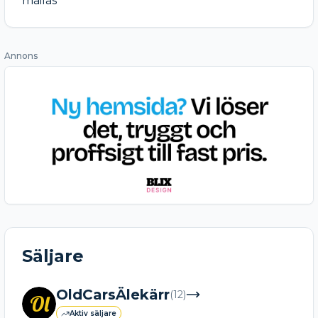
mailas
Annons
Säljare
OldCarsÄlekärr
(
12
)
Ol
Aktiv säljare