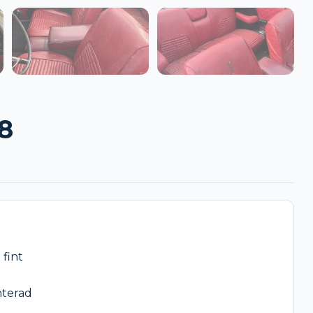
8
fint

terad
