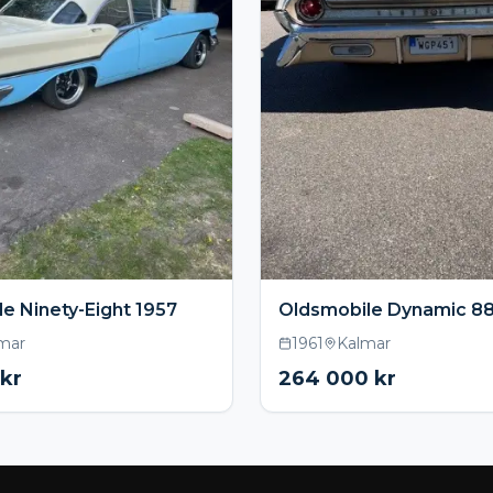
e Ninety-Eight 1957
Oldsmobile Dynamic 88
mar
1961
Kalmar
kr
264 000
kr