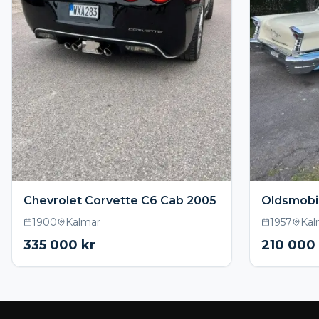
Chevrolet Corvette C6 Cab 2005
Oldsmobil
1900
Kalmar
1957
Kal
335 000
kr
210 000