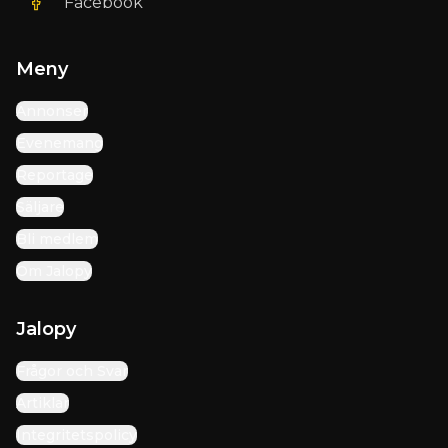
Facebook
Meny
Annonser
Evenemang
Reportage
Säljare
Bli medlem
Om Jalopy
Jalopy
Frågor och Svar
Artiklar
Integritetspolicy