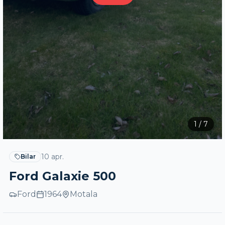
1
/
7
10 apr.
Bilar
Ford Galaxie 500
Ford
1964
Motala