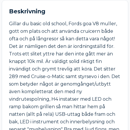
Beskrivning
Gillar du basic old school, Fords goa V8 muller, 
gott om plats och att använda cruicern både 
ofta och på långresor så kan detta vara något! 
Det är nämligen det den är iordningställd för. 
Trots ett slitet yttre har den inte gått mer än 
knappt 10k mil. Är väldigt solid riktigt fin 
invändigt och grymt trevlig att köra. Det sitter 
289 med Cruise-o-Matic samt styrsevo i den. Det 
som betyder något är genomgånget/utbytt 
även kompletterat den med ny 
vindrutespolning, H4 instatser med LED och 
ramp bakom grillen så man hittar hem på 
natten (allt på relä) USB-uttag både fram och 
bak, LED i instrument och innerbelysning och 
separat "mysbelysning" Bra med ljud finns, men 