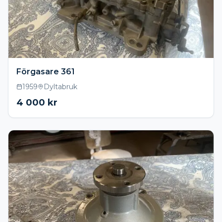
Förgasare 361
1959
Dyltabruk
4 000
kr