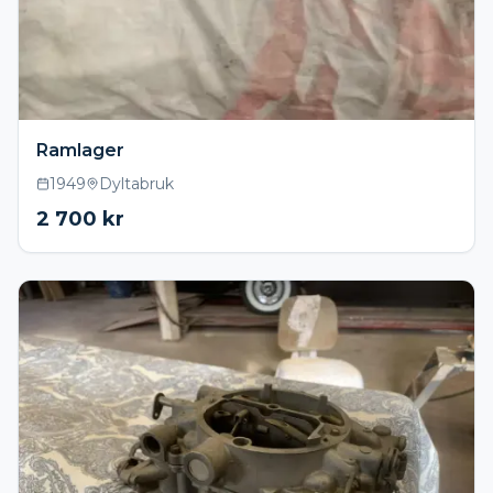
Ramlager
1949
Dyltabruk
2 700
kr