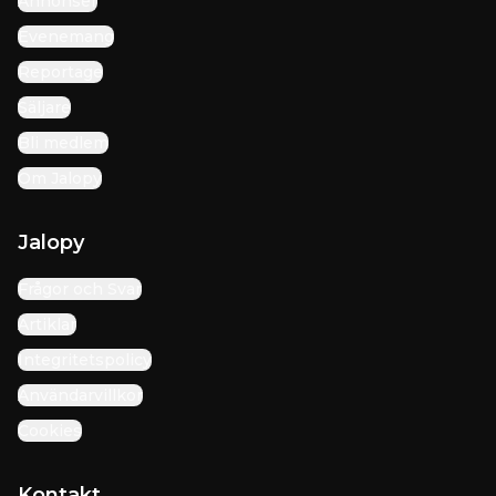
Annonser
Evenemang
Reportage
Säljare
Bli medlem
Om Jalopy
Jalopy
Frågor och Svar
Artiklar
Integritetspolicy
Användarvillkor
Cookies
Kontakt