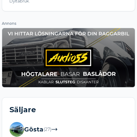
Dyltabruk.
Annons
Säljare
Gösta
(
27
)