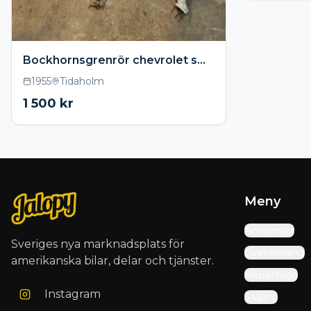
Bockhornsgrenrör chevrolet smallblock
1955
Tidaholm
1 500
kr
Meny
Annonser
Sveriges nya marknadsplats för
Evenemang
amerikanska bilar, delar och tjänster.
Reportage
Instagram
Säljare