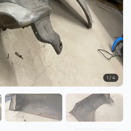
1
/
4