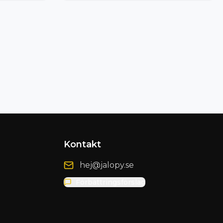
Kontakt
hej@jalopy.se
Förbättringsförslag