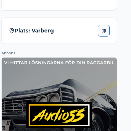
Plats:
Varberg
Annons