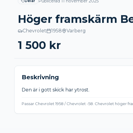
Publicerad
11 november 2025
Delar
Höger framskärm Bel
Chevrolet
1958
Varberg
1 500
kr
Beskrivning
Den är i gott skick har ytrost. 
Passar Chevrolet 1958 / Chevrolet -58. Chevrolet höger fr