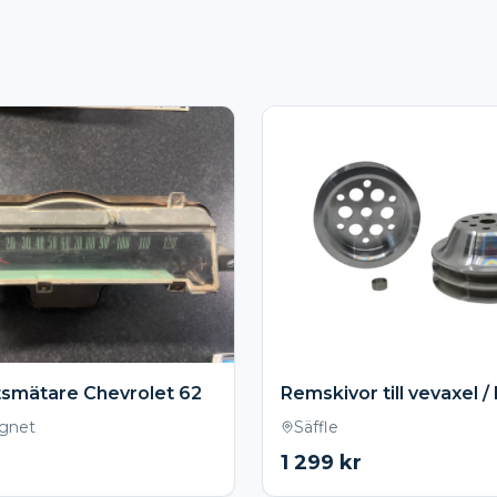
tsmätare Chevrolet 62
gnet
Säffle
1 299
kr