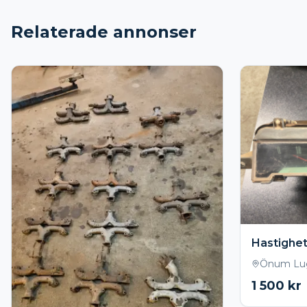
Relaterade annonser
Hastighe
Önum Lu
1 500
kr