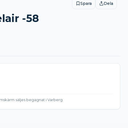
Spara
Dela
air -58
amskärm säljes begagnat i Varberg.