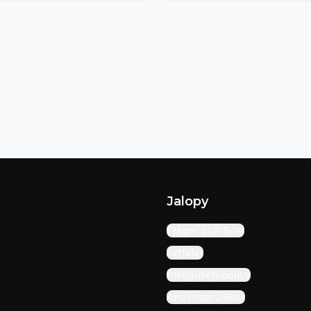
Jalopy
Frågor och Svar
Artiklar
Integritetspolicy
Användarvillkor