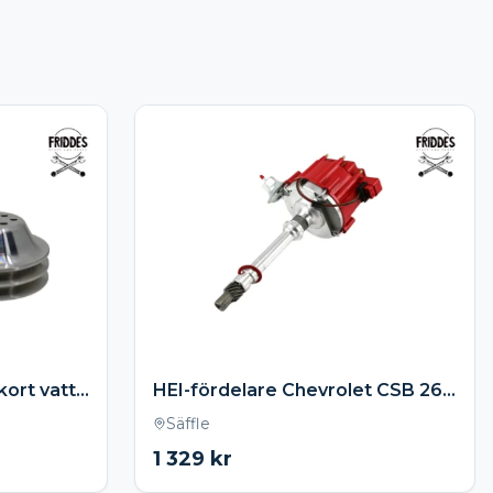
Remskivor till vevaxel / kort vattenpump SBC
HEI-fördelare Chevrolet CSB 262-400 och CBB 396-455
Säffle
1 329
kr