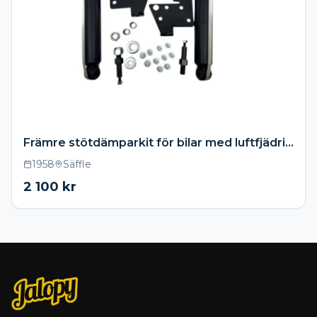
Främre stötdämparkit för bilar med luftfjädring – 1958–1964 Chevrolet Impala
1958
Säffle
2 100
kr