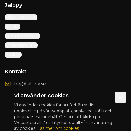
Jalopy
Frågor och Svar
Artiklar
Integritetspolicy
Användarvillkor
Cookies
Kontakt
hej@jalopy.se
Förbättringsförslag
Vi använder cookies
Vi använder cookies för att förbättra din
upplevelse på vår webbplats, analysera trafik och
personalisera innehåll. Genom att klicka på
© 2025 Jalopy. Alla rättigheter förbehållna.
"Acceptera alla" samtycker du till vår användning
av cookies.
Läs mer om cookies
Presented by
Blix Design