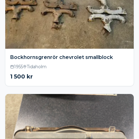
Bockhornsgrenrör chevrolet smallblock
1955
Tidaholm
1 500
kr