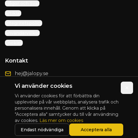
Frågor och Svar
Artiklar
Integritetspolicy
Användarvillkor
Cookies
Kontakt
hej@jalopy.se
Förbättringsförslag
Vi använder cookies
Vi använder cookies för att förbättra din
upplevelse på vår webbplats, analysera trafik och
personalisera innehåll. Genom att klicka på
© 2025 Jalopy. Alla rättigheter förbehållna.
"Acceptera alla" samtycker du till vår användning
av cookies.
Läs mer om cookies
Presented by
Blix Design
Endast nödvändiga
Acceptera alla