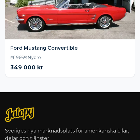
Ford Mustang Convertible
1966
Nybro
349 000
kr
Sveriges nya marknadsplats för amerikanska bilar,
delar och tjänster.