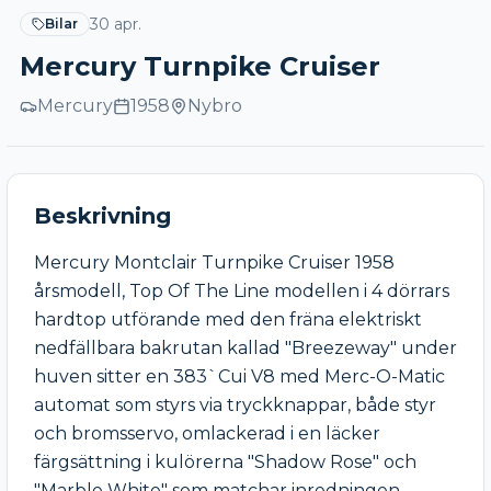
30 apr.
Bilar
Mercury Turnpike Cruiser
Mercury
1958
Nybro
Beskrivning
Mercury Montclair Turnpike Cruiser 1958 
årsmodell, Top Of The Line modellen i 4 dörrars 
hardtop utförande med den fräna elektriskt 
nedfällbara bakrutan kallad "Breezeway" under 
huven sitter en 383`Cui V8 med Merc-O-Matic 
automat som styrs via tryckknappar, både styr 
och bromsservo, omlackerad i en läcker 
färgsättning i kulörerna "Shadow Rose" och 
"Marble White" som matchar inredningen 