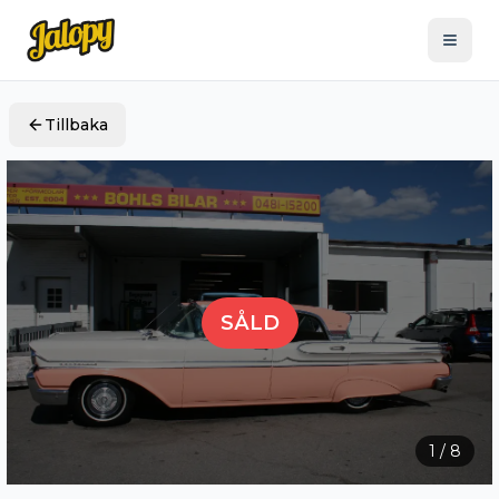
Tillbaka
SÅLD
1
/
8