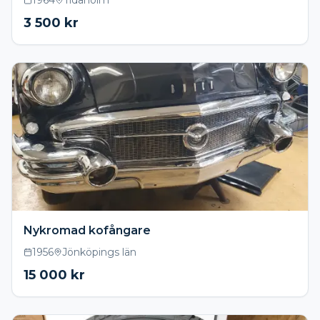
1964
Tidaholm
3 500
kr
Nykromad kofångare
1956
Jönköpings län
15 000
kr