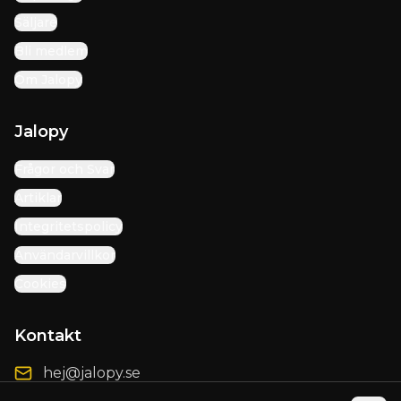
Säljare
Bli medlem
Om Jalopy
Jalopy
Frågor och Svar
Artiklar
Integritetspolicy
Användarvillkor
Cookies
Kontakt
hej@jalopy.se