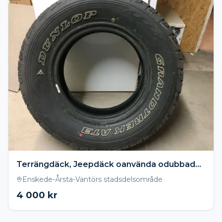
Terrängdäck, Jeepdäck oanvända odubbade 225x70x15. 100T Dunlop på GM fälg
Enskede-Årsta-Vantörs stadsdelsområde
4 000
kr