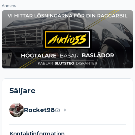
Annons
Säljare
Rocket98
(
2
)
Kontaktinformation