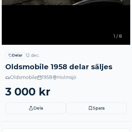
1
/
8
12 dec.
Delar
Oldsmobile 1958 delar säljes
Oldsmobile
1958
Holmsjö
3 000
kr
Dela
Spara