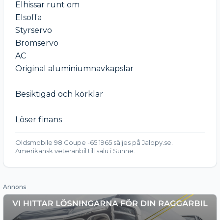
Elhissar runt om 

Elsoffa 

Styrservo 

Bromservo 

AC

Original aluminiumnavkapslar

Besiktigad och körklar

Löser finans
Oldsmobile 98 Coupe -65 1965 säljes på Jalopy.se.
Amerikansk veteranbil till salu i Sunne.
Annons