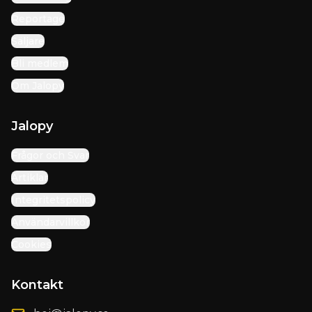
Reportage
Säljare
Bli medlem
Om Jalopy
Jalopy
Frågor och Svar
Artiklar
Integritetspolicy
Användarvillkor
Cookies
Kontakt