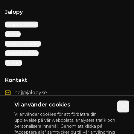
Jalopy
Frågor och Svar
Artiklar
Integritetspolicy
Användarvillkor
Cookies
Kontakt
hej@jalopy.se
Förbättringsförslag
Vi använder cookies
Vi använder cookies för att förbättra din
upplevelse på vår webbplats, analysera trafik och
personalisera innehåll. Genom att klicka på
© 2025 Jalopy. Alla rättigheter förbehållna.
"Acceptera alla" samtycker du till vår användning