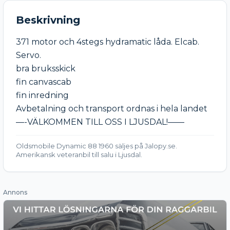
Beskrivning
371 motor och 4stegs hydramatic låda. Elcab. 
Servo.

bra bruksskick

fin canvascab

fin inredning

Avbetalning och transport ordnas i hela landet 
—-VÄLKOMMEN TILL OSS I LJUSDAL!——
Oldsmobile Dynamic 88 1960 säljes på Jalopy.se.
Amerikansk veteranbil till salu i Ljusdal.
Annons