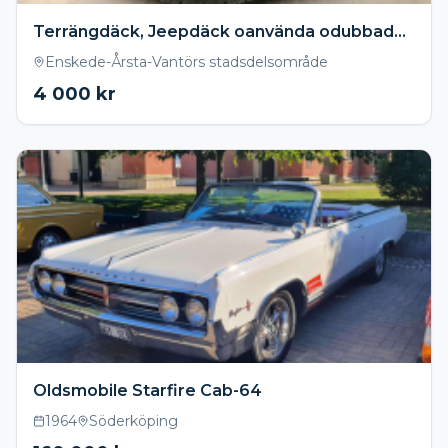
Terrängdäck, Jeepdäck oanvända odubbade 225x70x15. 100T Dunlop på GM fälg
Enskede-Årsta-Vantörs stadsdelsområde
4 000
kr
Oldsmobile Starfire Cab-64
1964
Söderköping