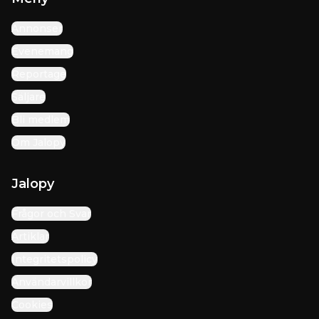
Annonser
Evenemang
Reportage
Säljare
Bli medlem
Om Jalopy
Jalopy
Frågor och Svar
Artiklar
Integritetspolicy
Användarvillkor
Cookies