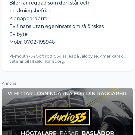
Bilen är reggad som den står och 
besikningsbefriad 

Kidnappardörrar

Ev finans utan egeninsats om så önskas

Ev byte

Mobil 0702-195946
Plymouth -34 Soft rod 1934 säljes på Jalopy.se. Amerikansk
veteranbil till salu i Karlsborg.
Annons