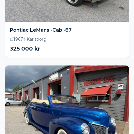
Pontiac LeMans -Cab -67
1967
Karlsborg
325 000
kr