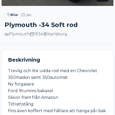
23 jan.
Bilar
Plymouth -34 Soft rod
Plymouth
1934
Karlsborg
Beskrivning
Trevlig och lite udda rod med en Chevrolet 
350maskin samt 350automat

Ny förgasare

Ford 9tumms bakaxel 

Skivor fram från Amazon

Tiltrattstång 

Fins även koffert med hållare att hänga på i bak 
