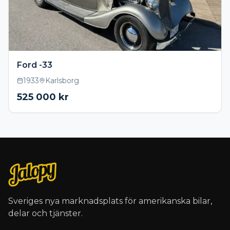
Ford -33
1933
Karlsborg
525 000
kr
Sveriges nya marknadsplats för amerikanska bilar,
delar och tjänster.