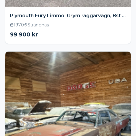
Plymouth Fury Limmo, Grym raggarvagn, 8st passagerare
1970
Strängnäs
99 900
kr