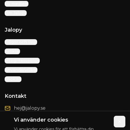
Bli medlem
Om Jalopy
Jalopy
Frågor och Svar
Artiklar
Integritetspolicy
Användarvillkor
Cookies
Kontakt
hej@jalopy.se
Förbättringsförslag
Vi använder cookies
Vi använder cookies för att förbättra din