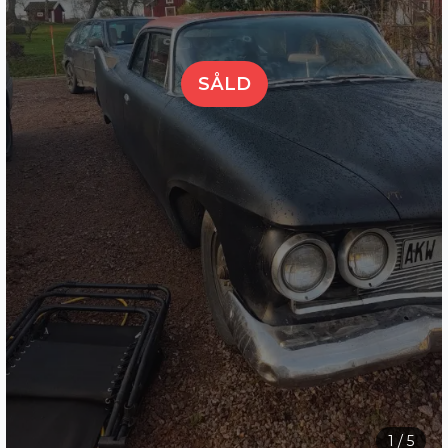
SÅLD
1
/
5