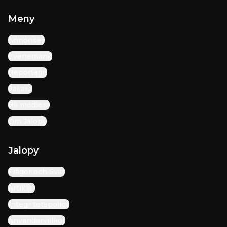
Meny
Annonser
Evenemang
Reportage
Säljare
Bli medlem
Om Jalopy
Jalopy
Frågor och Svar
Artiklar
Integritetspolicy
Användarvillkor