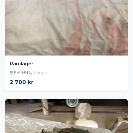
Ramlager
1949
Dyltabruk
2 700
kr