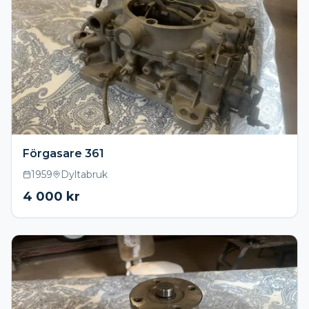
Förgasare 361
1959
Dyltabruk
4 000
kr