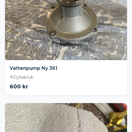
Vattenpump Ny 361
Dyltabruk
600
kr