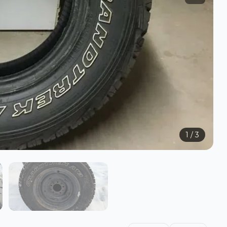
1
/
3