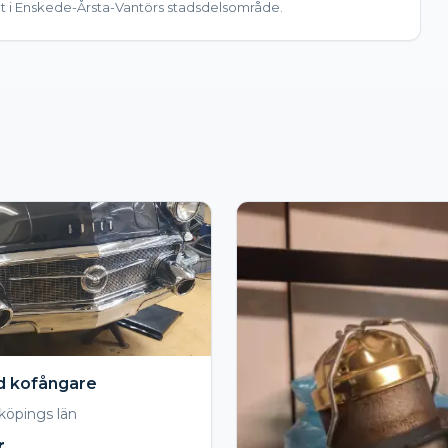
t i Enskede-Årsta-Vantörs stadsdelsområde.
 kofångare
köpings län
r