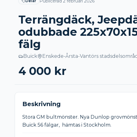
Publicerad
2 februari 2026
Delar
Terrängdäck, Jeepd
odubbade 225x70x15
fälg
Buick
Enskede-Årsta-Vantörs stadsdelsområ
4 000
kr
Beskrivning
Stora GM bultmönster. Nya Dunlop grovmönst
Buick 56 fälgar,  hämtas i Stockholm.