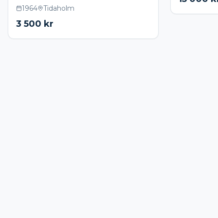
1964
Tidaholm
3 500
kr