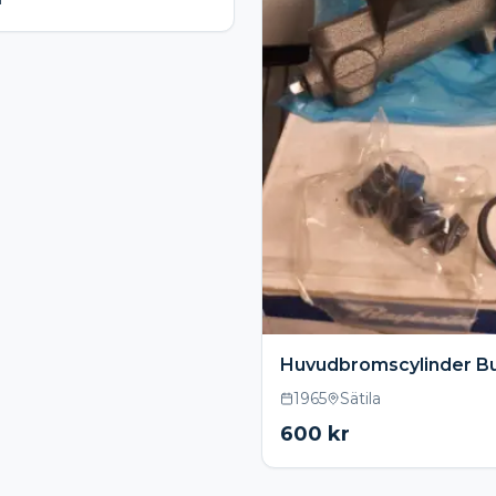
Huvudbromscylinder B
1965
Sätila
600
kr