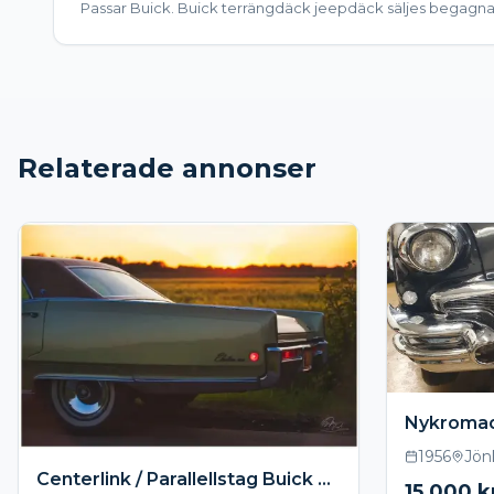
Passar Buick. Buick terrängdäck jeepdäck säljes begagna
Relaterade annonser
Nykromad
1956
Jön
Centerlink / Parallellstag Buick Fullsize
15 000
k