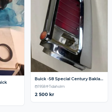
Buick -58 Special Century Baklampa
uick
1958
Tidaholm
2 500
kr