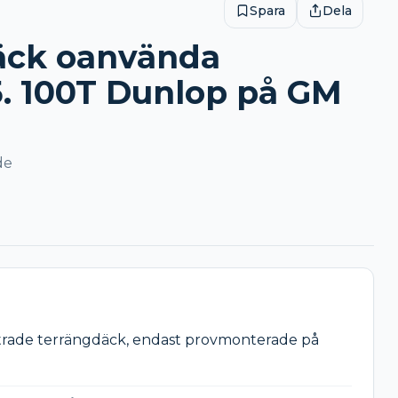
Spara
Dela
äck oanvända
. 100T Dunlop på GM
de
rade terrängdäck, endast provmonterade på 