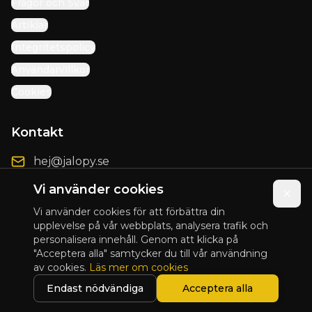
Frågor och Svar
Artiklar
Integritetspolicy
Användarvillkor
Cookies
Kontakt
hej@jalopy.se
Förbättringsförslag
Vi använder cookies
Vi använder cookies för att förbättra din
upplevelse på vår webbplats, analysera trafik och
personalisera innehåll. Genom att klicka på
© 2025 Jalopy. Alla rättigheter förbehållna.
"Acceptera alla" samtycker du till vår användning
av cookies.
Läs mer om cookies
Presented by
Blix Design
Endast nödvändiga
Acceptera alla