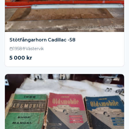
Stötfångarhorn Cadillac -58
1958
Västervik
5 000
kr