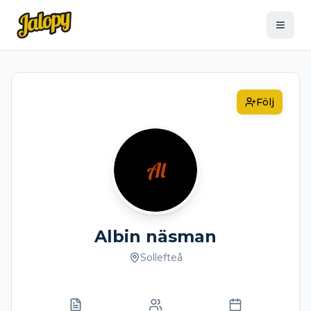
Följ
Al
Albin näsman
Sollefteå