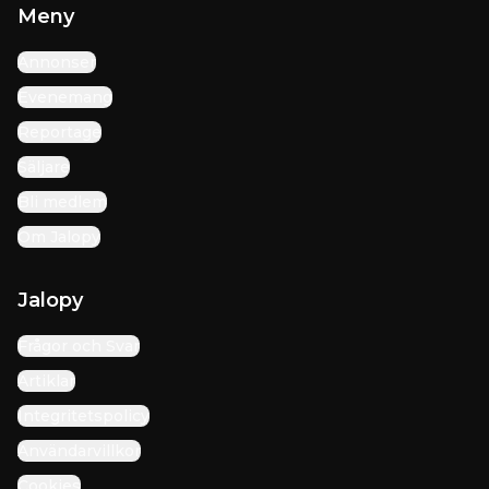
Meny
Annonser
Evenemang
Reportage
Säljare
Bli medlem
Om Jalopy
Jalopy
Frågor och Svar
Artiklar
Integritetspolicy
Användarvillkor
Cookies