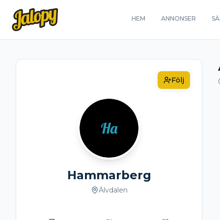
HEM
ANNONSER
SÄ
Följ
Ha
Hammarberg
Älvdalen