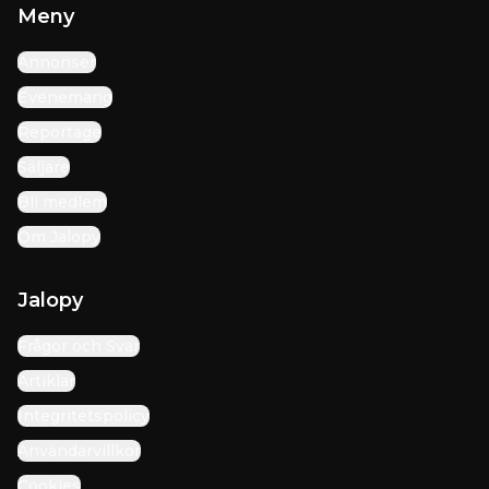
Meny
Annonser
Evenemang
Reportage
Säljare
Bli medlem
Om Jalopy
Jalopy
Frågor och Svar
Artiklar
Integritetspolicy
Användarvillkor
Cookies