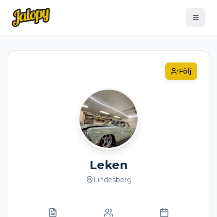
Följ
Leken
Lindesberg