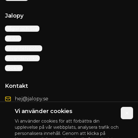
Jalopy
Frågor och Svar
Artiklar
Integritetspolicy
Användarvillkor
Cookies
Kontakt
hej@jalopy.se
Förbättringsförslag
Vi använder cookies
Vi använder cookies för att förbättra din
upplevelse på vår webbplats, analysera trafik och
personalisera innehåll. Genom att klicka på
© 2025 Jalopy. Alla rättigheter förbehållna.