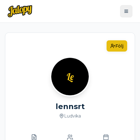
Följ
Le
lennsrt
Ludvika