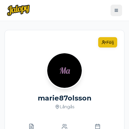
Följ
Ma
marie87olsson
Långås