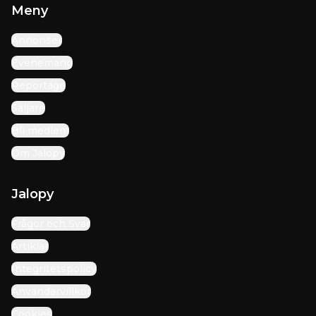
Meny
Annonser
Evenemang
Reportage
Säljare
Bli medlem
Om Jalopy
Jalopy
Frågor och Svar
Artiklar
Integritetspolicy
Användarvillkor
Cookies