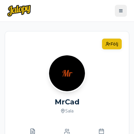
Följ
Mr
MrCad
Sala