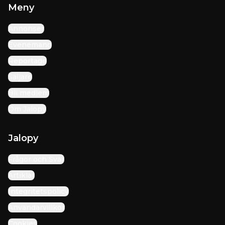
Meny
Annonser
Evenemang
Reportage
Säljare
Bli medlem
Om Jalopy
Jalopy
Frågor och Svar
Artiklar
Integritetspolicy
Användarvillkor
Cookies