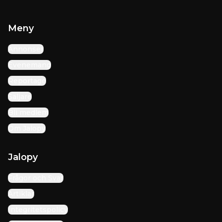
Meny
Annonser
Evenemang
Reportage
Säljare
Bli medlem
Om Jalopy
Jalopy
Frågor och Svar
Artiklar
Integritetspolicy