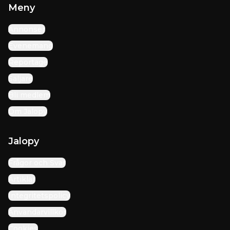
Meny
Annonser
Evenemang
Reportage
Säljare
Bli medlem
Om Jalopy
Jalopy
Frågor och Svar
Artiklar
Integritetspolicy
Användarvillkor
Cookies