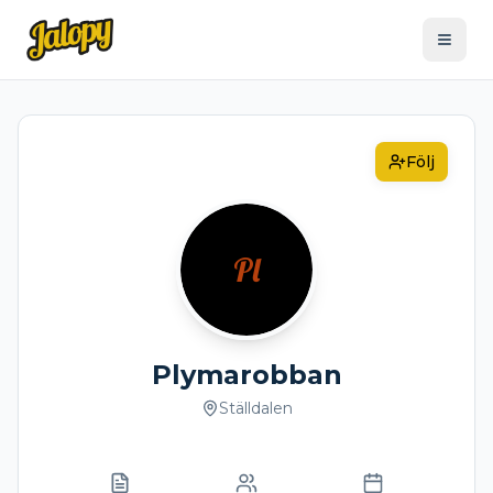
Följ
Pl
Plymarobban
Ställdalen