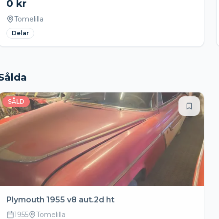
0
kr
Tomelilla
Delar
Sålda
SÅLD
Plymouth 1955 v8 aut.2d ht
1955
Tomelilla