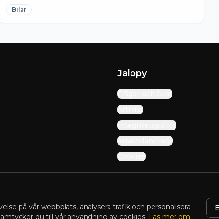
Bilar
Jalopy
Frågor och Svar
Artiklar
Integritetspolicy
Användarvillkor
Cookies
velse på vår webbplats, analysera trafik och personalisera
E
 samtycker du till vår användning av cookies.
Läs mer om