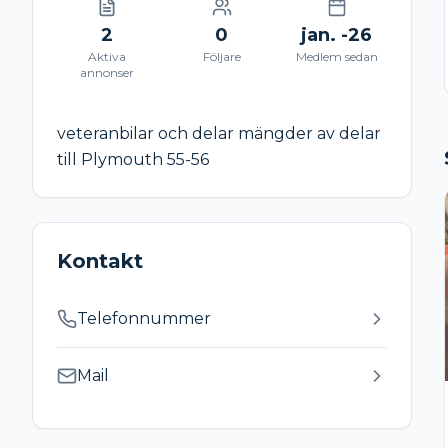
2
0
jan. -26
Aktiva
Följare
Medlem sedan
annonser
veteranbilar och delar mängder av delar
till Plymouth 55-56
Kontakt
Telefonnummer
Mail