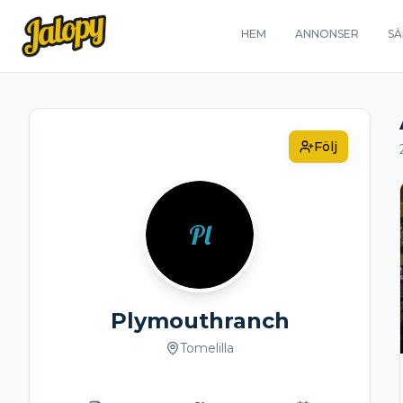
HEM
ANNONSER
SÄ
Följ
Pl
Plymouthranch
Tomelilla