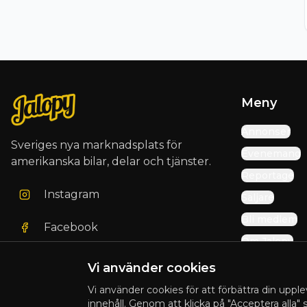
Meny
Annonser
Sveriges nya marknadsplats för
Evenemang
amerikanska bilar, delar och tjänster.
Reportage
Instagram
Säljare
Bli medlem
Facebook
Om Jalopy
Vi använder cookies
Vi använder cookies för att förbättra din upple
© 2025 Jalopy. Alla rättigheter förbehållna.
innehåll. Genom att klicka på "Acceptera alla"