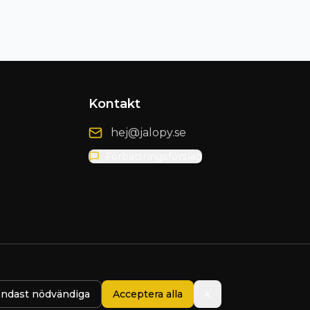
Kontakt
hej@jalopy.se
Förbättringsförslag
ndast nödvändiga
Acceptera alla
Presented by
Blix Design