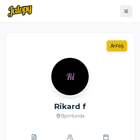
Följ
Ri
Rikard f
Björnlunda