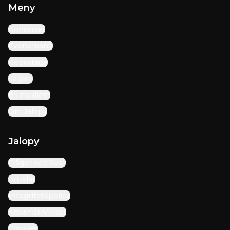
Meny
Annonser
Evenemang
Reportage
Säljare
Bli medlem
Om Jalopy
Jalopy
Frågor och Svar
Artiklar
Integritetspolicy
Användarvillkor
Cookies