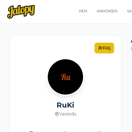
HEM
ANNONSER
SÄ
Följ
Ru
RuKi
Västerås