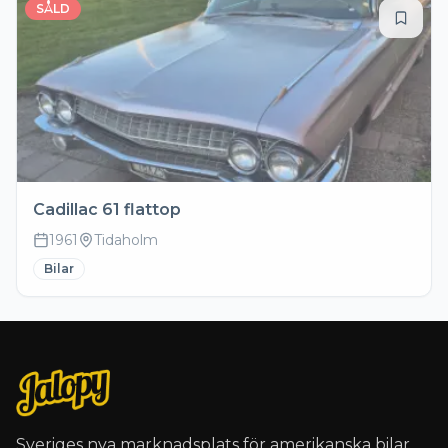
SÅLD
Cadillac 61 flattop
1961
Tidaholm
Bilar
Sveriges nya marknadsplats för amerikanska bilar,