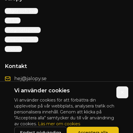
Frågor och Svar
Artiklar
Integritetspolicy
Användarvillkor
Cookies
Kontakt
hej@jalopy.se
Förbättringsförslag
Vi använder cookies
Vi använder cookies för att förbättra din
upplevelse på vår webbplats, analysera trafik och
personalisera innehåll. Genom att klicka på
© 2025 Jalopy. Alla rättigheter förbehållna.
"Acceptera alla" samtycker du till vår användning
av cookies.
Läs mer om cookies
Presented by
Blix Design
Endast nödvändiga
Acceptera alla