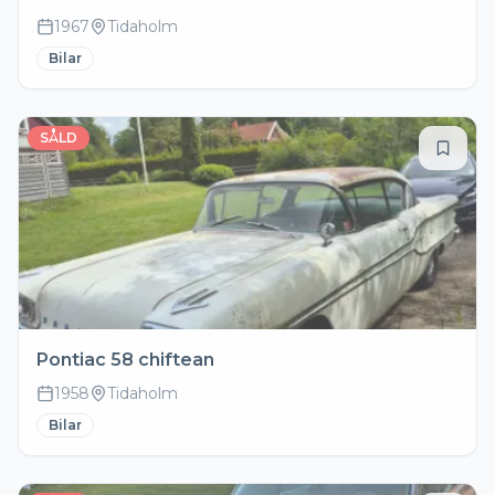
1967
Tidaholm
Bilar
SÅLD
Pontiac 58 chiftean
1958
Tidaholm
Bilar