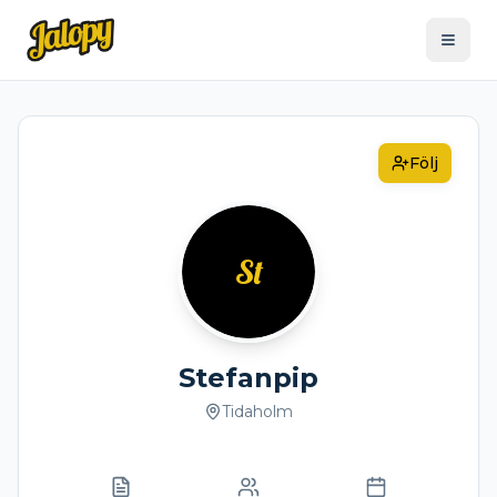
Följ
St
Stefanpip
Tidaholm