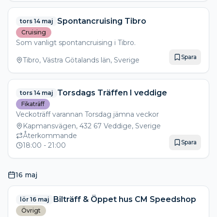
Spontancruising Tibro
tors 14 maj
Cruising
Som vanligt spontancruising i Tibro.
Spara
Tibro, Västra Götalands län, Sverige
Torsdags Träffen I veddige
tors 14 maj
Fikaträff
Kapmansvägen, 432 67 Veddige, Sverige
Återkommande
Spara
18:00
- 21:00
16 maj
Bilträff & Öppet hus CM Speedshop
lör 16 maj
Övrigt