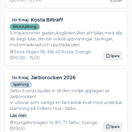
09:00
- 23:00
Se bilder
Kosta Bilträff
lör 9 maj
Bilutställning
9 maj kommer glasbruksgården åter att fyllas med alla
de slags bilar, det blir också uppvisningar, tävlingar,
motormarknad och uppträdanden.
Stora Vägen 96, 365 43 Kosta, Sverige
Spara
10:00
- 15:00
Järborocken 2026
lör 9 maj
Spelning
Järbo Events bjuder in till den tredje upplagan av
Järborocken!
Vi utlovar som vanligt en fantastisk kväll med underbar
stämning på Folkets Hus i Järbo.
Årets artister:
Läs mer
Vintage bound
Kungsforsvägen 16, 811 71 Järbo, Sverige
Fjunken and the young ones
Spara
19:00