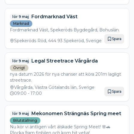
Hälsingefyr
JLT
Konferencier: Sungen
Fordmarknad Väst
lör 9 maj
Marknad
Fordmarknad Väst, Spekeröds Bygdegård, Bohuslän.
Spara
Spekeröds Röd, 444 93 Spekeröd, Sverige
Legal Streetrace Vårgårda
lör 9 maj
Övrigt
nya datum 2026 för nya chanser att köra 201m lagligt
streetrace.
Vårgårda, Västra Götalands län, Sverige
Spara
09:00
- 17:00
Mekonomen Strängnäs Spring meet
lör 9 maj
Bilutställning
Nu kör vi äntligen vårt älskade Spring Meet! 🌸🚗
Plocka fram finbilen och kom hit vetja!