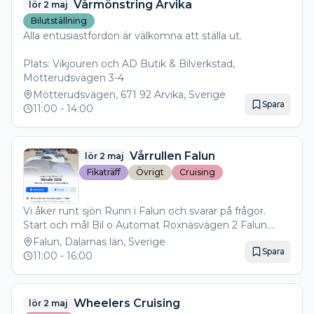
Vårmönstring Arvika
lör 2 maj
Oavsett om du kör själv eller bara vill njuta av
Bilutställning
stämningen – det här vill du inte missa!
Alla entusiastfordon är välkomna att ställa ut.
📍 Plats: Pite Dragway, Långnäs
📅 Datum: 2 maj 2026
Plats: Vikjouren och AD Butik & Bilverkstad,
Mötterudsvägen 3-4
Mötterudsvägen, 671 92 Arvika, Sverige
Spara
11:00
- 14:00
Vårrullen Falun
lör 2 maj
Fikaträff
Övrigt
Cruising
Vi åker runt sjön Runn i Falun och svarar på frågor.
Start och mål Bil o Automat Roxnäsvägen 2 Falun.
Fika, korv och hamburgare finns att köpa. Start kl.11.00
Falun, Dalarnas län, Sverige
Spara
- 13.00 sista målgång 16.00 prisutdelning 16.30
11:00
- 16:00
Wheelers Cruising
lör 2 maj