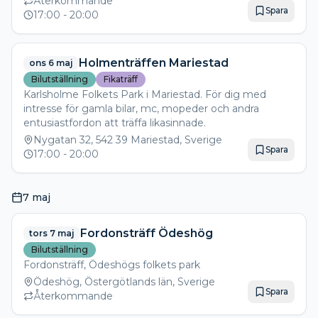
Återkommande
Spara
sportbilar. Givetvis håller Caféet öppet och servera bl.a.
17:00
- 20:00
"bilfika" till ett riktigt kanonpris.
Holmenträffen Mariestad
ons 6 maj
Bilutställning
Fikaträff
Karlsholme Folkets Park i Mariestad. För dig med
intresse för gamla bilar, mc, mopeder och andra
entusiastfordon att träffa likasinnade.
Nygatan 32, 542 39 Mariestad, Sverige
Spara
17:00
- 20:00
7 maj
Fordonsträff Ödeshög
tors 7 maj
Bilutställning
Fordonsträff, Ödeshögs folkets park
Ödeshög, Östergötlands län, Sverige
Spara
Återkommande