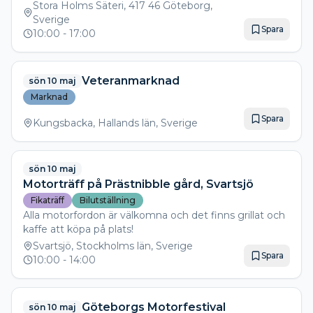
ja allt fungerar som det ska vilket annars kan vara svårt
Stora Holms Säteri, 417 46 Göteborg,
med provkörning med hög säkerhet-
Sverige
kommer även vara kortege körning med många olika
Spara
10:00
- 17:00
fordonstyper och slag.
Vi kommer som på alla motorfestivaler ha
Veteranmarknad
sön 10 maj
utställningsyta för utställning av privata fordon samt
naturligtvis en företagsutställning.
Marknad
Spara
Kungsbacka, Hallands län, Sverige
Ett kul samarbete i Göteborg är med Volvoklubben
och www.volvofesten.se som är en internationell
Volvoträff med ett stort antal Volvovänner.
sön 10 maj
Motorträff på Prästnibble gård, Svartsjö
Fikaträff
Bilutställning
Alla motorfordon är välkomna och det finns grillat och
kaffe att köpa på plats!
Svartsjö, Stockholms län, Sverige
Spara
10:00
- 14:00
Göteborgs Motorfestival
sön 10 maj