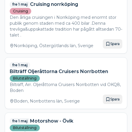
- Stekt falukorv - Bröd - Säkert någon grönsak för att
Cruising norrköping
fre 1 maj
det ska se bra ut - Kaffe och juice självklart också
Cruising
Hoppas många kommer, vänligen klicka i att du
Den årliga cruisingen i Norrköping med enormt stor
kommer så vi kan försöka räkna ut matmängden.
publik genom staden med ca 400 bilar .Denna
Välkomna ☕🥓🥖🍳🧀
trevliga&uppskattade tradition har pågått alltsedan 70-
talet .
Spara
Norrköping, Östergötlands län, Sverige
fre 1 maj
Bilträff Oljeråttorna Cruisers Norrbotten
Bilutställning
Bilträff, Arr. Oljeråttorna Cruisers Norrbotten vid OKQ8,
Boden
Spara
Boden, Norrbottens län, Sverige
Motorshow - Övik
fre 1 maj
Bilutställning