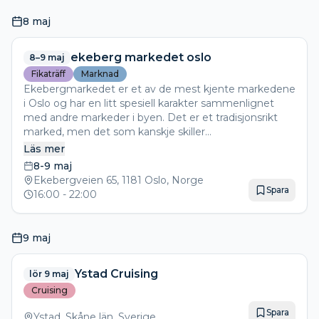
8 maj
ekeberg markedet oslo
8–9 maj
Fikaträff
Marknad
Ekebergmarkedet er et av de mest kjente markedene
i Oslo og har en litt spesiell karakter sammenlignet
med andre markeder i byen. Det er et tradisjonsrikt
marked, men det som kanskje skiller
Ekebergmarkedet fra mange andre, er fokuset på bil-
Läs mer
og kjøretøydeler. På dette markedet finner du et
8-9 maj
bredt spekter av produkter relatert til biler og
Ekebergveien 65, 1181 Oslo, Norge
motorsykler, og det har blitt en populær møteplass for
Spara
16:00
- 22:00
bilentusiaster, mekanikere og folk som er på jakt etter
deler til kjøretøyene sine.
9 maj
Ystad Cruising
lör 9 maj
Cruising
Spara
Ystad, Skåne län, Sverige