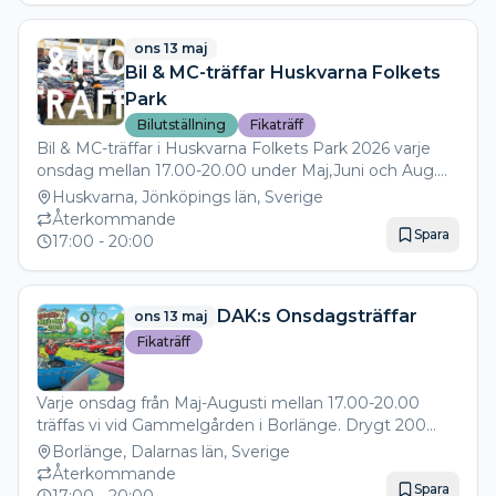
ons 13 maj
Bil & MC-träffar Huskvarna Folkets
Park
Bilutställning
Fikaträff
Bil & MC-träffar i Huskvarna Folkets Park 2026 varje
onsdag mellan 17.00-20.00 under Maj,Juni och Aug.
Juli är det semesterstängt.
Huskvarna, Jönköpings län, Sverige
Återkommande
Spara
17:00
- 20:00
DAK:s Onsdagsträffar
ons 13 maj
Fikaträff
Varje onsdag från Maj-Augusti mellan 17.00-20.00
träffas vi vid Gammelgården i Borlänge. Drygt 200
fordon brukar dyka upp och här brukar man kunna
Borlänge, Dalarnas län, Sverige
beskåda allt från topprenoverade 30-talare till nyare
Återkommande
Spara
sportbilar. Givetvis håller Caféet öppet och servera bl.a.