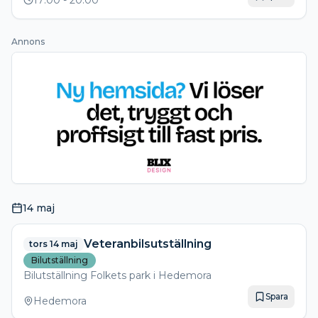
17:00
- 20:00
"bilfika" till ett riktigt kanonpris.
Annons
14 maj
Veteranbilsutställning
tors 14 maj
Bilutställning
Bilutställning Folkets park i Hedemora
Spara
Hedemora