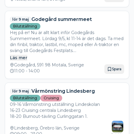
Godegård summermeet
lör 9 maj
Bilutställning
Hej på er! Nu är allt klart inför Godegårds
Summermeet. Lördag 9/5, kl 11-14 är det dags. Ta med
din finbil, traktor, lastbil, mc, moped eller A-traktor en
sväng till Godegårds Festplats.
Har du inget av ovanstående så är du naturligtvis
Läs mer
hjärtligt välkommen ändå!
Godegård, 591 98 Motala, Sverige
Hoppas vi ses!👍😎 Dela gärna!
Spara
11:00
- 14:00
Vårmönstring Lindesberg
lör 9 maj
Bilutställning
Cruising
09-16 Vårmönstring utställning Lindeskolan
16-23 Cruising centrala Lindesberg
18-20 Burnout-tävling Curlinggatan 1.
Lindesberg, Örebro län, Sverige