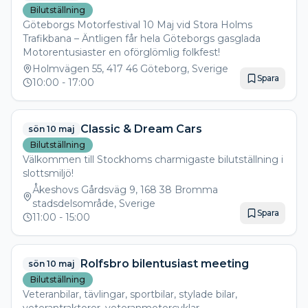
Bilutställning
Göteborgs Motorfestival 10 Maj vid Stora Holms
Trafikbana – Äntligen får hela Göteborgs gasglada
Motorentusiaster en oförglömlig folkfest!
Holmvägen 55, 417 46 Göteborg, Sverige
Spara
10:00
- 17:00
Classic & Dream Cars
sön 10 maj
Bilutställning
Välkommen till Stockhoms charmigaste bilutställning i
slottsmiljö!
Åkeshovs Gårdsväg 9, 168 38 Bromma
stadsdelsområde, Sverige
Spara
11:00
- 15:00
Rolfsbro bilentusiast meeting
sön 10 maj
Bilutställning
Veteranbilar, tävlingar, sportbilar, stylade bilar,