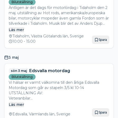
Bilutställning
Äntligen är det dags för motorlördag i Tidaholm den 2
maj. utställning av Hot rods, amerikanska/europeiska
bilar, motorcyklar mopeder även gamla Fordon som är
tillverkade i Tidaholm. Musik blir det av Anders Djup
från scenen.
Läs mer
Speaker under dagen är Olle Malmgren
Tidaholm, Västra Götalands län, Sverige
Spara
10:00
- 15:00
Insläpp för utställare är mellan kl 08-10. kostnad 100kr/
fordon kontant el swish.
utlottning under dagen med fina priser till utställarna.
3 maj
en jury kommer att rösta fram fina fordon som prisas.
välkomna till Tidaholm 2 maj för en trevlig dag
Edsvalla motordag
sön 3 maj
Bilutställning
Vi hälsar er varmt välkomna till den årliga Edsvalla
Motordag som går av stapeln 3/5 kl 10-14
UTSTÄLLNING AV:
Veteranbilar
Amerikanare
Läs mer
Sportbilar
Spara
Rallybilar
Edsvalla, Värmlands län, Sverige