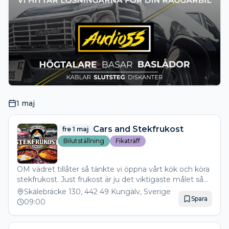
1 maj
Cars and Stekfrukost
fre 1 maj
Bilutställning
Fikaträff
OM vädret tillåter så tänkte vi öppna vårt kök och köra
stekfrukost. Just frukost är ju det viktigaste målet så
det är bra att fylla på fett- och kolesterolreserverna lite.
Skälebräcke 130, 442 49 Kungälv, Sverige
Spara
RAGGARBILAR inne på klubbområdet och
09:00
svenssonbilar utanför. Vi kör en stor frukosttallrik
innehållande: - Stekt ägg - Stekt bacon - Stekt potatis