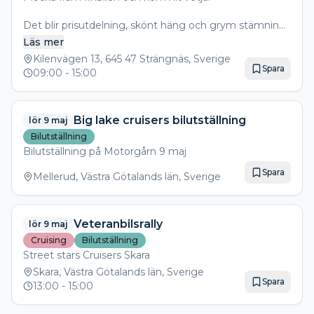
Det blir prisutdelning, skönt häng och grym stämning
hela dagen.
Läs mer
Rogge Roll Duo kommer och håller igång med riktigt
Kilenvägen 13, 645 47 Strängnäs, Sverige
bra musik 🎶🔥
Spara
09:00
- 15:00
Det här vill du inte missa – vi ses!
Big lake cruisers bilutställning
lör 9 maj
Bilutställning
Bilutställning på Motorgårn 9 maj
Spara
Mellerud, Västra Götalands län, Sverige
Veteranbilsrally
lör 9 maj
Cruising
Bilutställning
Street stars Cruisers Skara
Skara, Västra Götalands län, Sverige
Spara
13:00
- 15:00