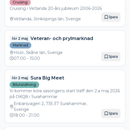
Cruising
Cruising i Vetlanda 20-års jubileum 2006-2026
Spara
Vetlanda, Jönköpings län, Sverige
Veteran- och prylmarknad
lör 2 maj
Marknad
Höör, Skåne län, Sverige
Spara
07:00
- 15:00
Sura Big Meet
lör 2 maj
Bilutställning
Vi kommer köra säsongens start träff den 2:a maj 2026
på OKQ8 i Surahammar
Enbärsvägen 2, 735 37 Surahammar,
Sverige
Spara
18:00
- 21:00