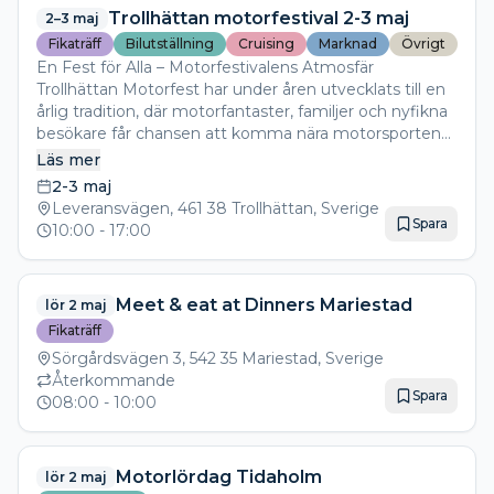
Trollhättan motorfestival 2-3 maj
2–3 maj
Fikaträff
Bilutställning
Cruising
Marknad
Övrigt
En Fest för Alla – Motorfestivalens Atmosfär
Trollhättan Motorfest har under åren utvecklats till en
årlig tradition, där motorfantaster, familjer och nyfikna
besökare får chansen att komma nära motorsportens
puls. Dagen fylls av uppvisningar, tävlingar och
Läs mer
aktiviteter som passar alla åldrar. För många är detta
2-3 maj
en möjlighet att uppleva spänningen och
Leveransvägen, 461 38 Trollhättan, Sverige
gemenskapen som präglar motorkulturen
Spara
10:00
- 17:00
Besökare kan förvänta sig en festival med fartfyllda
uppvisningar, doften av bränt gummi och en atmosfär
Meet & eat at Dinners Mariestad
lör 2 maj
laddad med adrenalin. Motorljudet från bilar och
motorcyklar fyller luften, medan förare visar upp sina
Fikaträff
färdigheter på banan. Även om festivalen fokuserar på
Sörgårdsvägen 3, 542 35 Mariestad, Sverige
motorkultur, så är det en dag där hela familjen kan
Återkommande
Spara
delta.
08:00
- 10:00
Motorlördag Tidaholm
lör 2 maj