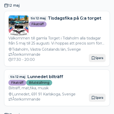
12 maj
Tisdagsfika på G:a torget
tis 12 maj
Fikaträff
Välkommen till gamla Torget i Tidaholm alla tisdagar
från 5 maj till 25 augusti. Vi hoppas att precis som förra
året fylla torget med glänsande krom och lack! Ägare
Tidaholm, Västra Götalands län, Sverige
till äldre bilar, entusiastfordon, MC, mopeder, Epa- och
Återkommande
Spara
A-traktorer hoppas vi ställer upp sina fordon på torget.
17:30
- 20:00
Både fika och varm mat finns att köpa på
restauranger eller konditori Arr Labbås Cruisers
Tidaholm
Lunnedet bilträff
tis 12 maj
Fikaträff
Bilutställning
Bilträff, mat,fika, musik
Lunnedet, 691 91 Karlskoga, Sverige
Spara
Återkommande