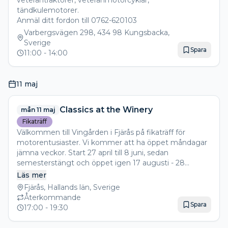
veterantraktorer, veteranmotorcyklar,
tändkulemotorer.
Anmäl ditt fordon till 0762-620103
Varbergsvägen 298, 434 98 Kungsbacka,
Sverige
Spara
11:00
- 14:00
11 maj
Classics at the Winery
mån 11 maj
Fikaträff
Välkommen till Vingården i Fjärås på fikaträff för
motorentusiaster. Vi kommer att ha öppet måndagar
jämna veckor. Start 27 april till 8 juni, sedan
semesterstängt och öppet igen 17 augusti - 28
Läs mer
Fjärås, Hallands län, Sverige
Återkommande
Spara
17:00
- 19:30