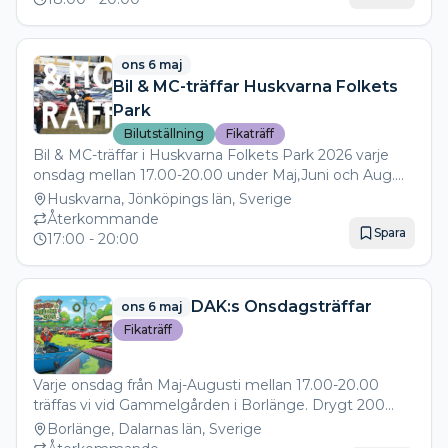
ons 6 maj
Bil & MC-träffar Huskvarna Folkets
Park
Bilutställning
Fikaträff
Bil & MC-träffar i Huskvarna Folkets Park 2026 varje
onsdag mellan 17.00-20.00 under Maj,Juni och Aug.
Juli är det semesterstängt.
Huskvarna, Jönköpings län, Sverige
Återkommande
Spara
17:00
- 20:00
DAK:s Onsdagsträffar
ons 6 maj
Fikaträff
Varje onsdag från Maj-Augusti mellan 17.00-20.00
träffas vi vid Gammelgården i Borlänge. Drygt 200
fordon brukar dyka upp och här brukar man kunna
Borlänge, Dalarnas län, Sverige
beskåda allt från topprenoverade 30-talare till nyare