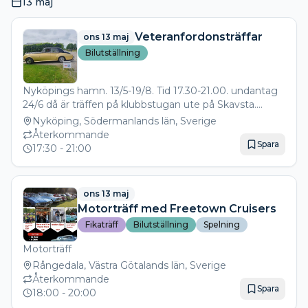
13 maj
Veteranfordonsträffar
ons 13 maj
Bilutställning
Nyköpings hamn. 13/5-19/8. Tid 17.30-21.00. undantag
24/6 då är träffen på klubbstugan ute på Skavsta.
https://automobilsallskapet.se/ 30 års gräns för att det
Nyköping, Södermanlands län, Sverige
är ändå veteranfordon.
Återkommande
Spara
17:30
- 21:00
ons 13 maj
Motorträff med Freetown Cruisers
Fikaträff
Bilutställning
Spelning
Motorträff
Rångedala, Västra Götalands län, Sverige
Återkommande
Spara
18:00
- 20:00