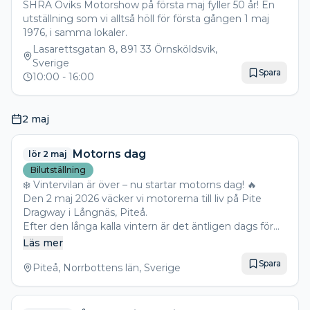
SHRA Öviks Motorshow på första maj fyller 50 år! En
utställning som vi alltså höll för första gången 1 maj
1976, i samma lokaler.
Lasarettsgatan 8, 891 33 Örnsköldsvik,
Sverige
Spara
10:00
- 16:00
2 maj
Motorns dag
lör 2 maj
Bilutställning
❄️ Vintervilan är över – nu startar motorns dag! 🔥
Den 2 maj 2026 väcker vi motorerna till liv på Pite
Dragway i Långnäs, Piteå.
Efter den långa kalla vintern är det äntligen dags för
Motorns Dag – en dag fylld av allt i motorväg,
Läs mer
motorljud, doft av bränt gummi(burn box) och ren
Spara
körglädje för dom som vill prova på att bränna lite
Piteå, Norrbottens län, Sverige
gummi.
Kom och upplev gemenskap och passion för allt som
har motor.