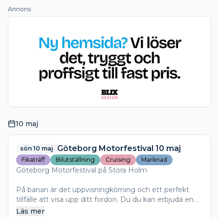
Annons
10 maj
Göteborg Motorfestival 10 maj
sön 10 maj
Fikaträff
Bilutställning
Cruising
Marknad
Göteborg Motorfestival på Stora Holm
På banan är det uppvisningkörning och ett perfekt
tillfälle att visa upp ditt fordon. Du du kan erbjuda en
säker testkörning så köparen ser att växellåda,bromsar
Läs mer