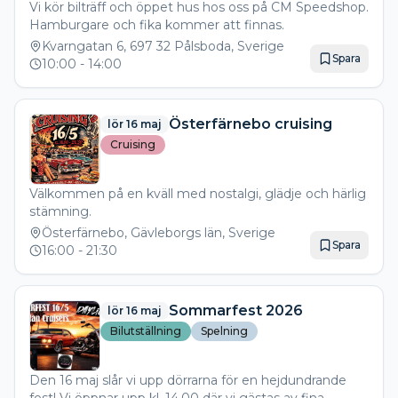
Vi kör bilträff och öppet hus hos oss på CM Speedshop.
Hamburgare och fika kommer att finnas.
Kvarngatan 6, 697 32 Pålsboda, Sverige
Spara
10:00
- 14:00
Österfärnebo cruising
lör 16 maj
Cruising
Välkommen på en kväll med nostalgi, glädje och härlig
stämning.
Österfärnebo, Gävleborgs län, Sverige
Spara
16:00
- 21:30
Sommarfest 2026
lör 16 maj
Bilutställning
Spelning
Den 16 maj slår vi upp dörrarna för en hejdundrande