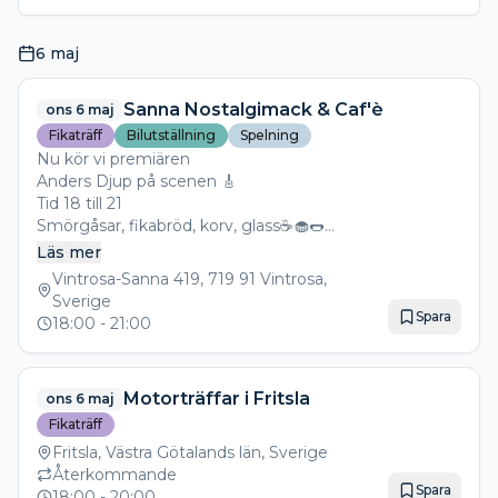
6 maj
Sanna Nostalgimack & Caf'è
ons 6 maj
Fikaträff
Bilutställning
Spelning
Nu kör vi premiären
Anders Djup på scenen 🎸
Tid 18 till 21
Smörgåsar, fikabröd, korv, glass☕️🧁🌭
Swap Meet för er säljsugna!
Läs mer
Välkomna
Vintrosa-Sanna 419, 719 91 Vintrosa,
Sverige
Spara
18:00
- 21:00
Motorträffar i Fritsla
ons 6 maj
Fikaträff
Fritsla, Västra Götalands län, Sverige
Återkommande
Spara
18:00
- 20:00