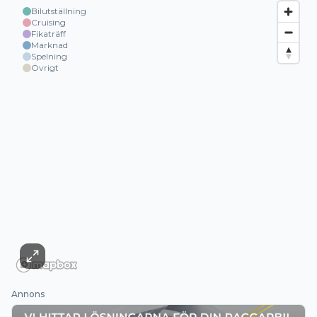
Bilutställning
Cruising
Fikaträff
Marknad
Spelning
Övrigt
Annons