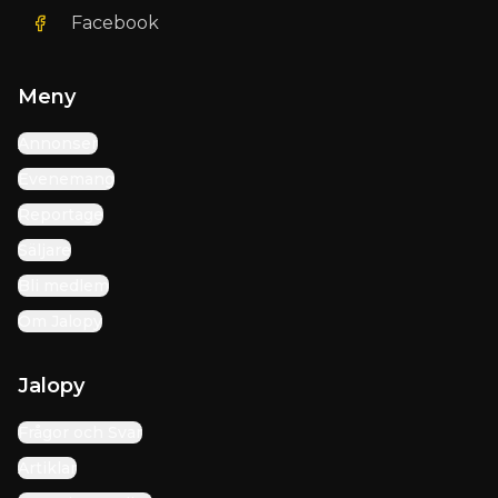
Facebook
Meny
Annonser
Evenemang
Reportage
Säljare
Bli medlem
Om Jalopy
Jalopy
Frågor och Svar
Artiklar