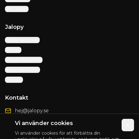
Om Jalopy
Jalopy
Frågor och Svar
Artiklar
Integritetspolicy
Användarvillkor
Cookies
Kontakt
hej@jalopy.se
Förbättringsförslag
Vi använder cookies
Vi använder cookies för att förbättra din