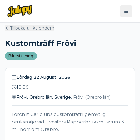
Tillbaka till kalendern
Kustomträff Frövi
Bilutställning
Lördag 22 Augusti 2026
10:00
Frövi, Örebro län, Sverige
,
Frövi
(
Örebro län
)
Torch it Car clubs customträff i gemytlig
bruksmiljö vid Frövifors Papperbruksmuseum 3
mil norr om Örebro.