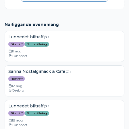
Närliggande evenemang
Lunnedet bilträff
Fikaträff
Bilutställning
11 aug.
Lunnedet
Sanna Nostalgimack & Café
Fikaträff
12 aug.
Örebro
Lunnedet bilträff
Fikaträff
Bilutställning
18 aug.
Lunnedet