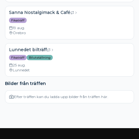
Sanna Nostalgimack & Café
Fikaträff
19 aug.
Örebro
Lunnedet bilträff
Fikaträff
Bilutställning
25 aug.
Lunnedet
Bilder från träffen
Efter träffen kan du ladda upp bilder från träffen här.