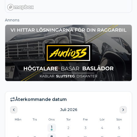
Annons
Återkommande datum
Juli
2026
Mån
Tis
Ons
Tor
Fre
Lör
Sön
1
2
3
4
5
8