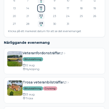
6
7
9
10
11
12
15
13
14
16
17
18
19
22
20
21
23
24
25
26
29
27
28
30
31
Klicka på ett markerat datum för att se det evenemanget
Närliggande evenemang
Veteranfordonsträffar
Bilutställning
12 aug.
Nyköping
Trosa veteranbilsträffar
Bilutställning
Cruising
13 aug.
Trosa