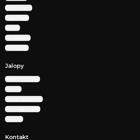
Evenemang
Reportage
Säljare
Bli medlem
Om Jalopy
Jalopy
Frågor och Svar
Artiklar
Integritetspolicy
Användarvillkor
Cookies
Kontakt