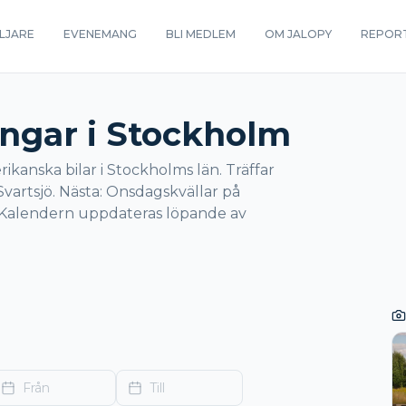
LJARE
EVENEMANG
BLI MEDLEM
OM JALOPY
REPOR
singar i Stockholm
ikanska bilar i Stockholms län. Träffar
vartsjö. Nästa: Onsdagskvällar på
 Kalendern uppdateras löpande av
Från
Till