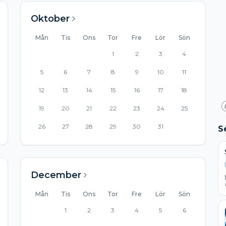
Oktober
Mån
Tis
Ons
Tor
Fre
Lör
Sön
1
2
3
4
5
6
7
8
9
10
11
12
13
14
15
16
17
18
19
20
21
22
23
24
25
26
27
28
29
30
31
S
December
Mån
Tis
Ons
Tor
Fre
Lör
Sön
1
2
3
4
5
6