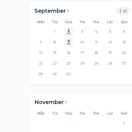
September
2
st
Mån
Tis
Ons
Tor
Fre
Lör
Sön
2
1
3
4
5
6
9
7
8
10
11
12
13
14
15
16
17
18
19
20
21
22
23
24
25
26
27
28
29
30
November
Mån
Tis
Ons
Tor
Fre
Lör
Sön
1