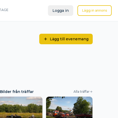
TAGE
Logga in
Lägg in annons
Lägg till evenemang
Bilder från träffar
Alla träffar