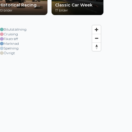
Historical Racing
Classic Car Week
Grängesberg
20
bilder
17
bilder
Bilutställning
Cruising
Fikaträff
Marknad
Spelning
Övrigt