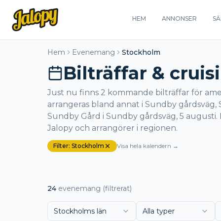
HEM
ANNONSER
SÄ
Hem
Evenemang
Stockholm
Bilträffar & crui
Just nu finns 2 kommande bilträffar för amer
arrangeras bland annat i Sundby gårdsväg, S
Sundby Gård i Sundby gårdsväg, 5 augusti.
Jalopy och arrangörer i regionen.
Filter:
Stockholm
Visa hela kalendern →
24
evenemang
(filtrerat)
Stockholms län
Alla typer