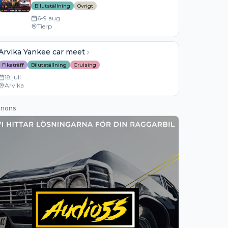
Bilutställning
Övrigt
6-9 aug.
Tierp
Arvika Yankee car meet
Fikaträff
Bilutställning
Cruising
18 juli
Arvika
nons