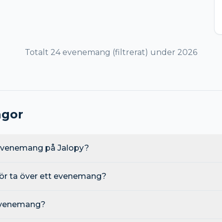
Totalt
24
evenemang
(filtrerat)
under
2026
ågor
 evenemang på Jalopy?
ör ta över ett evenemang?
 evenemang?