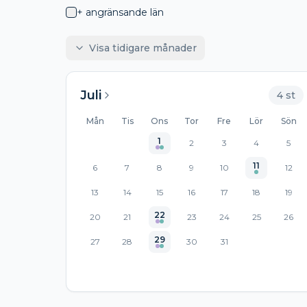
+ angränsande län
Visa tidigare månader
Juli
4
st
Mån
Tis
Ons
Tor
Fre
Lör
Sön
1
2
3
4
5
11
6
7
8
9
10
12
13
14
15
16
17
18
19
22
20
21
23
24
25
26
29
27
28
30
31