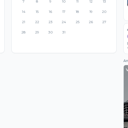
7
8
9
10
11
12
13
14
15
16
17
18
19
20
21
22
23
24
25
26
27
28
29
30
31
An