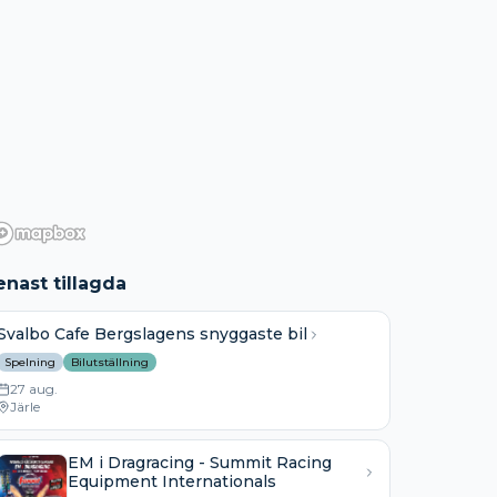
enast tillagda
Svalbo Cafe Bergslagens snyggaste bil
Spelning
Bilutställning
27 aug.
Järle
EM i Dragracing - Summit Racing
Equipment Internationals