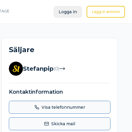
TAGE
Logga in
Lägg in annons
Säljare
St
Stefanpip
(
0
)
Kontaktinformation
Visa telefonnummer
Skicka mail