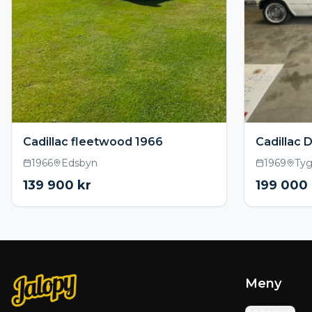
Cadillac fleetwood 1966
Cadillac D
1966
Edsbyn
1969
Tyg
139 900
kr
199 000
Meny