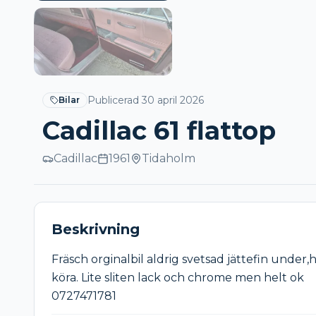
Publicerad
30 april 2026
Bilar
Cadillac 61 flattop
Cadillac
1961
Tidaholm
Beskrivning
Fräsch orginalbil aldrig svetsad jättefin under,h
köra. Lite sliten lack och chrome men helt ok 

0727471781