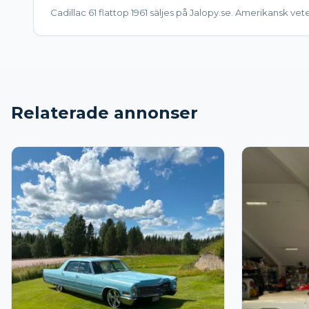
Cadillac 61 flattop 1961 säljes på Jalopy.se. Amerikansk veter
Relaterade annonser