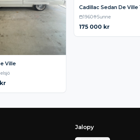
Cadillac Sedan De Ville
1960
Sunne
175 000
kr
e Ville
elsjö
kr
Jalopy