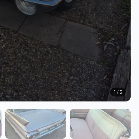
1
/
5