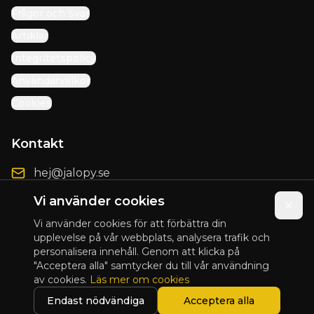
Frågor och Svar
Artiklar
Integritetspolicy
Användarvillkor
Cookies
Kontakt
hej@jalopy.se
Förbättringsförslag
Vi använder cookies
Vi använder cookies för att förbättra din
upplevelse på vår webbplats, analysera trafik och
personalisera innehåll. Genom att klicka på
© 2025 Jalopy. Alla rättigheter förbehållna.
"Acceptera alla" samtycker du till vår användning
av cookies.
Läs mer om cookies
Presented by
Blix Design
Endast nödvändiga
Acceptera alla