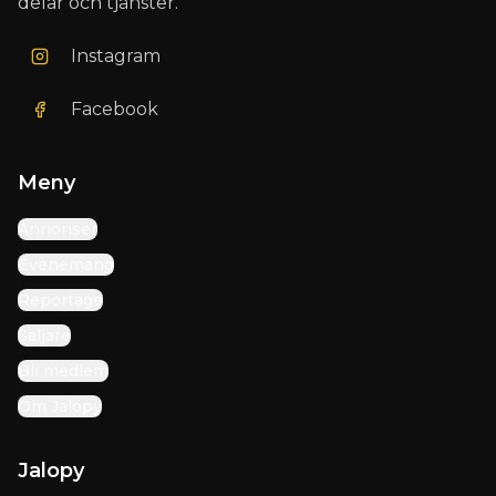
delar och tjänster.
Instagram
Facebook
Meny
Annonser
Evenemang
Reportage
Säljare
Bli medlem
Om Jalopy
Jalopy