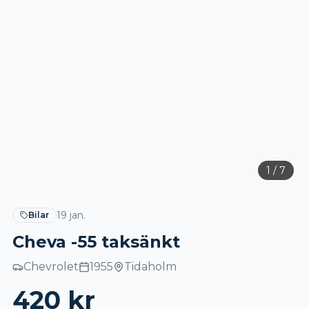
1
/
7
19 jan.
Bilar
Cheva -55 taksänkt
Chevrolet
1955
Tidaholm
420
kr