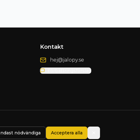
Kontakt
hej@jalopy.se
Förbättringsförslag
ndast nödvändiga
Acceptera alla
Presented by
Blix Design