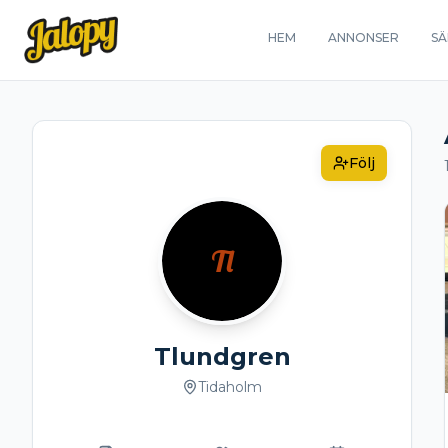
HEM
ANNONSER
SÄ
Följ
Tl
Tlundgren
Tidaholm