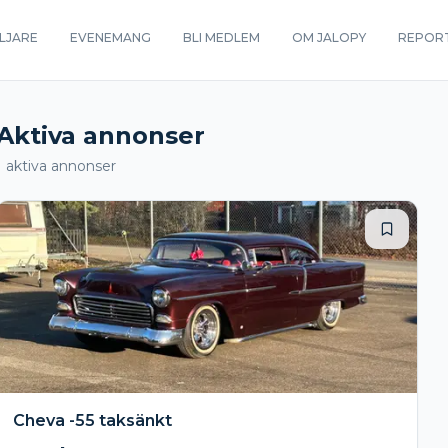
LJARE
EVENEMANG
BLI MEDLEM
OM JALOPY
REPOR
Aktiva annonser
1
aktiva annonser
Cheva -55 taksänkt