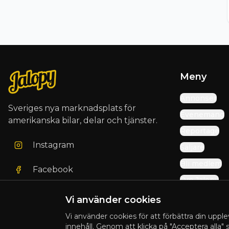
Meny
Annonser
Sveriges nya marknadsplats för
Evenemang
amerikanska bilar, delar och tjänster.
Reportage
Instagram
Säljare
Bli medlem
Facebook
Om Jalopy
Vi använder cookies
Vi använder cookies för att förbättra din upple
© 2025 Jalopy. Alla rättigheter förbehållna.
innehåll. Genom att klicka på "Acceptera alla"