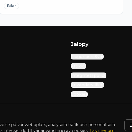
Bilar
Jalopy
Frågor och Svar
Artiklar
Integritetspolicy
Användarvillkor
Cookies
velse på vår webbplats, analysera trafik och personalisera
E
 samtycker du till vår användning av cookies.
Läs mer om