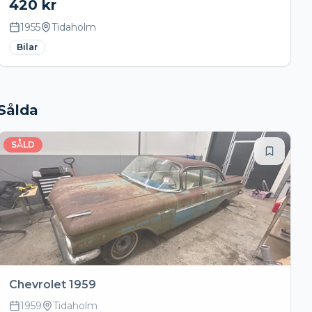
420
kr
1955
Tidaholm
Bilar
Sålda
SÅLD
Chevrolet 1959
1959
Tidaholm