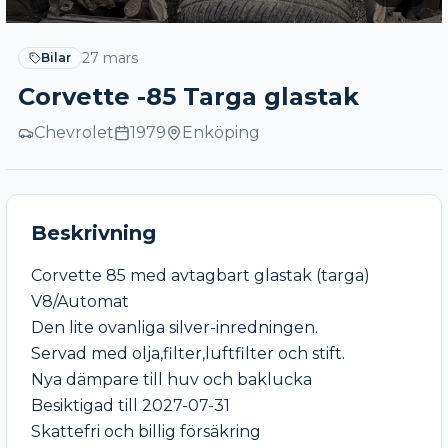
27 mars
Bilar
Corvette -85 Targa glastak
Chevrolet
1979
Enköping
Beskrivning
Corvette 85 med avtagbart glastak (targa)

V8/Automat

Den lite ovanliga silver-inredningen.

Servad med olja,filter,luftfilter och stift.

Nya dämpare till huv och baklucka

Besiktigad till 2027-07-31

Skattefri och billig försäkring 
