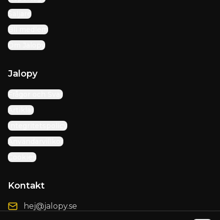
Säljare
Bli medlem
Om Jalopy
Jalopy
Frågor och Svar
Artiklar
Integritetspolicy
Användarvillkor
Cookies
Kontakt
hej@jalopy.se