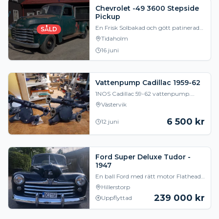
Chevrolet -49 3600 Stepside
Pickup
En Frisk Solbakad och gött patinerad
SÅLD
pickup från torra Montana som klarat
Tidaholm
sig bra med sina 77 år på nacken stått
16 juni
undanst
Vattenpump Cadillac 1959-62
1NOS Cadillac 59-62 vattenpump.
Komplett. Pris: 6500kr Övriga Cadillac
Västervik
vattenpumpar, renoverade 1949-1962
Pris: 5.500k
6 500
kr
12 juni
Ford Super Deluxe Tudor -
1947
En ball Ford med rätt motor Flathead
V8 Växellåda Manuell 3vxl Snyggt och
Hillerstorp
torrt under huven Ny Gangsterkeps i
239 000
kr
Uppflyttad
skuffen (e