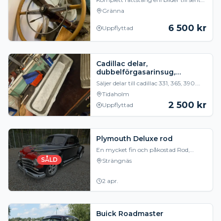
40tal Cadillac.. ratten behöver
Gränna
renoveras. Ratt, rattstång, styrsnäcka.
6 500
kr
Uppflyttad
Cadillac delar,
dubbelförgasarinsug,
alukåpor mm
Säljer delar till cadillac 331, 365, 390.
Passar 49-62. Original
Tidaholm
dubbelförgasarinsug 2500kr/st
2 500
kr
Uppflyttad
Hemmagjorda grenrör 1000
Plymouth Deluxe rod
En mycket fin och påkostad Rod,
Plymouth Business Coupe -49, V8 Aut
SÅLD
Strängnäs
350/350 samt en 10-bults diffad axel,
Styrservo, Myc
2 apr.
Buick Roadmaster