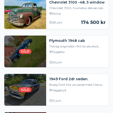
Chevrolet 3100 -48, 5 window
Chevrolet 3100, 5 window deluxe cab
** Uppdatering 6 augusti 2026: **
Kinna
Registreringsbesiktigad idag! Regnr:
LWA56M ---
174 500
kr
28 juni
Plymouth 1948 cab
Trevlig originalbil i fint bruks skick
6cylindrig med 3 växlad manuell
SÅLD
Fjugesta
.caben fäller man ner och upp med
hjälp av vakuu
26 juni
1949 Ford 2dr sedan.
Busig Ford 49a utrustad med Cheva
305 och 4-växlad manuell T-10 låda
SÅLD
Vaggeryd
med Hurst spak. Ford 8tum bakaxel,
skivor fram. Den
21 juni