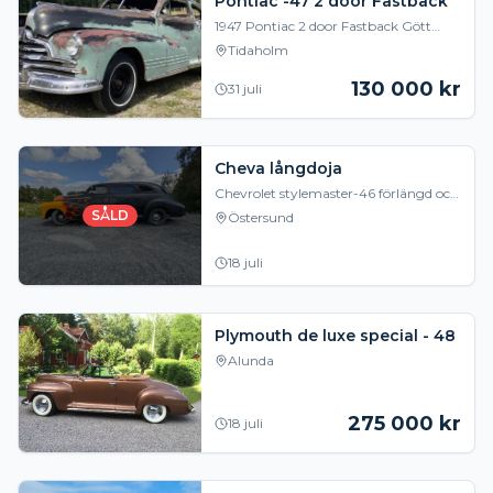
Pontiac -47 2 door Fastback
1947 Pontiac 2 door Fastback Gött
solbakat och Mycket friskt objekt
Tidaholm
importerad från torra Montana med
alla papper för r
130 000
kr
31 juli
Cheva långdoja
Chevrolet stylemaster-46 förlängd och
taksänkt besiktad och körklar.
SÅLD
Östersund
Kompressor och tank/ höj och sänkbar
bak. 283motor
18 juli
Plymouth de luxe special - 48
Alunda
275 000
kr
18 juli