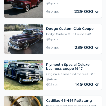
nyregistrerad och nybesiktigad för all
Nybro
framtid! Early "Bull Ford" 1946
årsmodell, importer
229 000
kr
30 apr.
Dodge Custom Club Coupe
Dodge Custom Club Coupè 1948
årsmodell med sidventils sexa och
Nybro
Fluid-Drive ( Halvautomat ) som går
väldigt fint och är m
239 000
kr
30 apr.
Plymouth Special Deluxe
business coupe 1947
Original 6:à med 3 vxl manuell. Går
bra, bra bruksskick. Omklädd
Ätran
inredning. Konverterad till 12 volt, alla
149 000
kr
25 apr.
instrument fu
Cadillac 46-49? Rattstång
Komplett rattstång enl bilder till sent