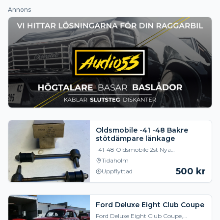
Annons
Oldsmobile -41 -48 Bakre
stötdämpare länkage
-41-48 Oldsmobile 2st Nya
Stötdämpar-länkage bak 500kr /
Tidaholm
paret
500
kr
Uppflyttad
Ford Deluxe Eight Club Coupe
Ford Deluxe Eight Club Coupe,