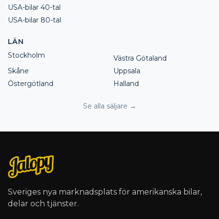
USA-bilar 40-tal
USA-bilar 80-tal
LÄN
Stockholm
Västra Götaland
Skåne
Uppsala
Östergötland
Halland
Se alla säljare →
Sveriges nya marknadsplats för amerikanska bilar,
delar och tjänster.