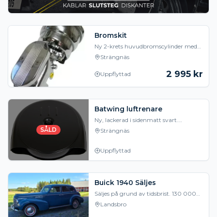
Bromskit
Ny 2-krets huvudbromscylinder med
booster. Cylindern är i polerad
Strängnäs
aluminium och boostern är chromad.
Cylinder finns i 1"
2 995
kr
Uppflyttad
Batwing luftrenare
Ny, lackerad i sidenmatt svart.
Diameter 18 1/4". Bygger 5 3/32" från
SÅLD
Strängnäs
luftrenaren. Förgasarhals 5 1/8"
Uppflyttad
Buick 1940 Säljes
Säljes på grund av tidsbrist. 130 000
kr eller byte. Rak 8', treväxlad,
Landsbro
rattväxel.