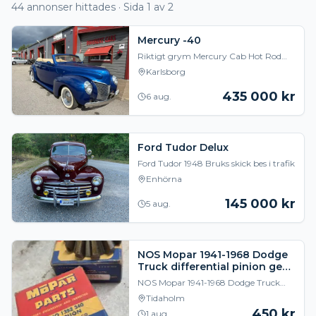
44
annonser hittades
· Sida 1 av 2
Mercury -40
Riktigt grym Mercury Cab Hot Rod
Sitter en Chevrolet 350LTi maskin i
Karlsborg
700Th automatlåda Ford 9 tums
bakaxel Ford Mus
435 000
kr
6 aug.
Ford Tudor Delux
Ford Tudor 1948 Bruks skick bes i trafik
Enhörna
145 000
kr
5 aug.
NOS Mopar 1941-1968 Dodge
Truck differential pinion gear
4WD 1392340
NOS Mopar 1941-1968 Dodge Truck
differential pinion gear 4WD 1392340.
Tidaholm
Har mer delar till dodge pickup och
450
kr
1 aug.