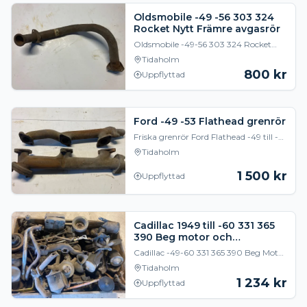
Oldsmobile -49 -56 303 324
Rocket Nytt Främre avgasrör
Oldsmobile -49-56 303 324 Rocket
Nytt främre avgasrör
Tidaholm
800
kr
Uppflyttad
Ford -49 -53 Flathead grenrör
Friska grenrör Ford Flathead -49 till -53
8BA-9430 och 8BA-9431 1500kr för
Tidaholm
båda
1 500
kr
Uppflyttad
Cadillac 1949 till -60 331 365
390 Beg motor och
växellådsdelar
Cadillac -49-60 331 365 390 Beg Motor
och Växellådsdelar Insug Grenrör
Tidaholm
Fördelare Svängningsdämpare
1 234
kr
Uppflyttad
Oljefilterburkar AC f